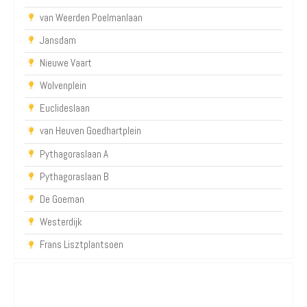
van Weerden Poelmanlaan
Jansdam
Nieuwe Vaart
Wolvenplein
Euclideslaan
van Heuven Goedhartplein
Pythagoraslaan A
Pythagoraslaan B
De Goeman
Westerdijk
Frans Lisztplantsoen
P+R Utrecht