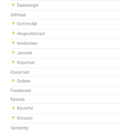
Daalsesingel
Grifthoek
Gruttersdijk
Hengeveldstraat
Hondiuslaan
Jansveld
Knipstraat
Kruisstraat
Oudlaan
Paardenveld
Rijnkade
Rijnzathe
Rotsoord
Springweg