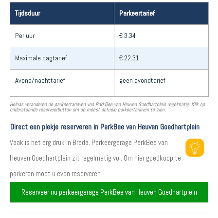
Tijdsduur
Parkeertarief
Per uur
€ 3.34
Maximale dagtarief
€ 22.31
Avond/nachttarief
geen avondtarief
Helaas veranderen de parkeertarieven van ParkBee van Heuven Goedhartplein regelmatig. Klik op
onderstaande reserveerbutton om de meest actuele parkeertarieven te zien.
Direct een plekje reserveren in ParkBee van Heuven Goedhartplein
Vaak is het erg druk in Breda. Parkeergarage ParkBee van
Heuven Goedhartplein zit regelmatig vol. Om hier goedkoop te
parkeren moet u even reserveren
Reserveer nu parkeergarage ParkBee van Heuven Goedhartplein