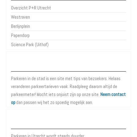
Overzicht P+R Utrecht
Westraven
Berlijnplein
Papendorp
Science Park (Uithof)
Over Parkeren in de Stad
Parkeren in de stad is een site met tips van bezoekers. Helaas
veranderen parkeertarieven vaak. Raadpleeg daarom altijd de
parkeermeter! Mocht iets onjuist zijn op onze site.
Neem contact
op
dan passen wij het zo spoedig mogelijk aan.
Meer informatie over Parkeren in Utrecht
Parkeren in Utrecht wordt steeds duurder.