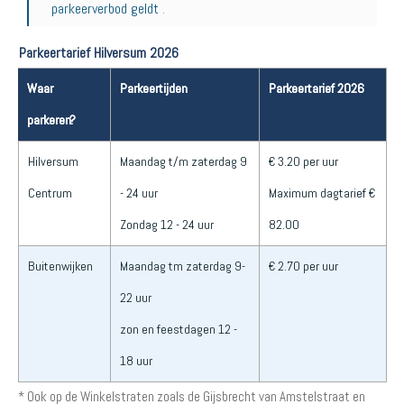
parkeerverbod geldt
.
Parkeertarief Hilversum 2026
Waar
Parkeertijden
Parkeertarief 2026
parkeren?
Hilversum
Maandag t/m zaterdag 9
€ 3.20 per uur
Centrum
- 24 uur
Maximum dagtarief €
Zondag 12 - 24 uur
82.00
Buitenwijken
Maandag tm zaterdag 9-
€ 2.70 per uur
22 uur
zon en feestdagen 12 -
18 uur
* Ook op de Winkelstraten zoals de Gijsbrecht van Amstelstraat en