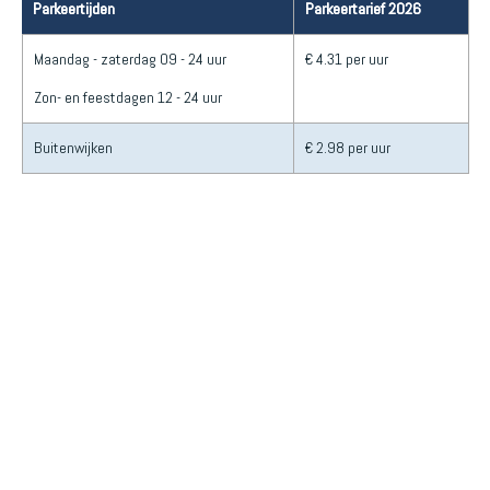
Parkeertijden
Parkeertarief 2026
Maandag - zaterdag 09 - 24 uur
€ 4.31 per uur
Zon- en feestdagen 12 - 24 uur
Buitenwijken
€ 2.98 per uur