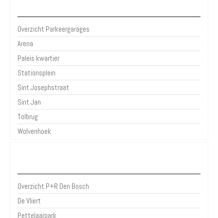
Parkeergarages Den Bosch
Overzicht Parkeergarages
Arena
Paleis kwartier
Stationsplein
Sint Josephstraat
Sint Jan
Tolbrug
Wolvenhoek
P+R Den Bosch
Overzicht P+R Den Bosch
De Vliert
Pettelaarpark