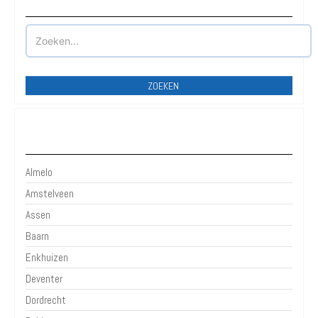
Waar wilt u parkeren?
ZOEKEN
Kleinere Plaatsen
Almelo
Amstelveen
Assen
Baarn
Enkhuizen
Deventer
Dordrecht