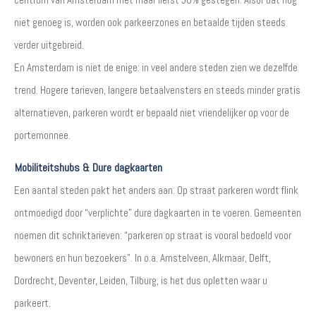
niet genoeg is, worden ook parkeerzones en betaalde tijden steeds
verder uitgebreid.
En Amsterdam is niet de enige: in veel andere steden zien we dezelfde
trend. Hogere tarieven, langere betaalvensters en steeds minder gratis
alternatieven, parkeren wordt er bepaald niet vriendelijker op voor de
portemonnee.
Mobiliteitshubs & Dure dagkaarten
Een aantal steden pakt het anders aan. Op straat parkeren wordt flink
ontmoedigd door “verplichte” dure dagkaarten in te voeren. Gemeenten
noemen dit schriktarieven: “parkeren op straat is vooral bedoeld voor
bewoners en hun bezoekers”. In o.a. Amstelveen, Alkmaar, Delft,
Dordrecht, Deventer, Leiden, Tilburg, is het dus opletten waar u
parkeert.