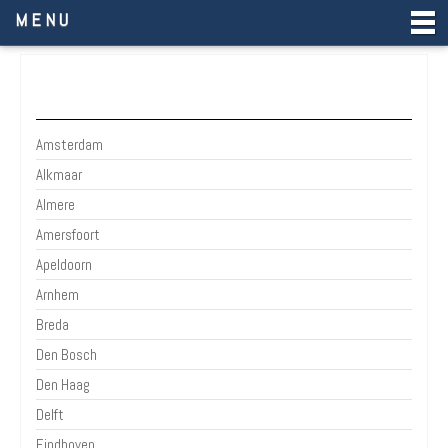
Parkeren in de Stad
MENU
Grootste Steden
Amsterdam
Alkmaar
Almere
Amersfoort
Apeldoorn
Arnhem
Breda
Den Bosch
Den Haag
Delft
Eindhoven