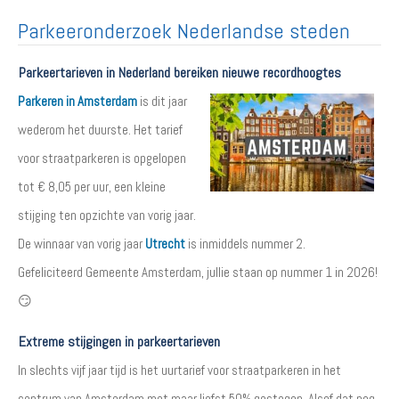
Parkeeronderzoek Nederlandse steden
Parkeertarieven in Nederland bereiken nieuwe recordhoogtes
Parkeren in Amsterdam
is dit jaar
wederom het duurste. Het tarief
voor straatparkeren is opgelopen
tot € 8,05 per uur, een kleine
stijging ten opzichte van vorig jaar.
De winnaar van vorig jaar
Utrecht
is inmiddels nummer 2.
Gefeliciteerd Gemeente Amsterdam, jullie staan op nummer 1 in 2026!
😏
Extreme stijgingen in parkeertarieven
In slechts vijf jaar tijd is het uurtarief voor straatparkeren in het
centrum van Amsterdam met maar liefst 50% gestegen. Alsof dat nog