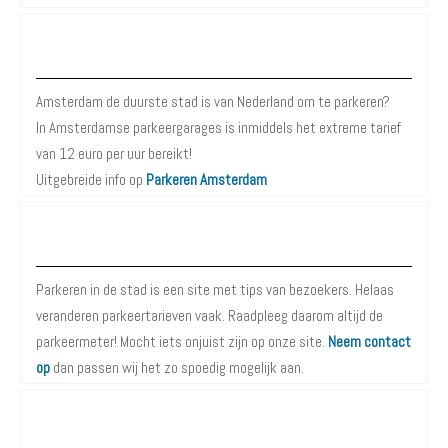
Wist je dat?
Amsterdam de duurste stad is van Nederland om te parkeren?
In Amsterdamse parkeergarages is inmiddels het extreme tarief
van 12 euro per uur bereikt!
Uitgebreide info op
Parkeren Amsterdam
Over Parkeren in de Stad
Parkeren in de stad is een site met tips van bezoekers. Helaas
veranderen parkeertarieven vaak. Raadpleeg daarom altijd de
parkeermeter! Mocht iets onjuist zijn op onze site.
Neem contact
op
dan passen wij het zo spoedig mogelijk aan.
Tip van de dag