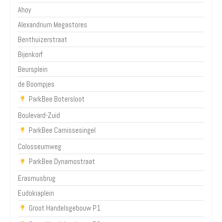
Ahoy
Alexandrium Megastores
Benthuizerstraat
Bijenkorf
Beursplein
de Boompjes
ParkBee Botersloot
Boulevard-Zuid
ParkBee Carnissesingel
Colosseumweg
ParkBee Dynamostraat
Erasmusbrug
Eudokiaplein
Groot Handelsgebouw P1