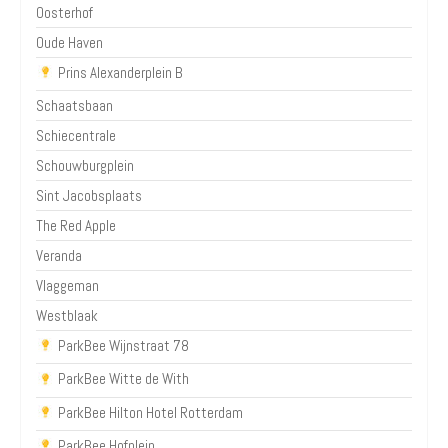
Oosterhof
Oude Haven
Prins Alexanderplein B
Schaatsbaan
Schiecentrale
Schouwburgplein
Sint Jacobsplaats
The Red Apple
Veranda
Vlaggeman
Westblaak
ParkBee Wijnstraat 78
ParkBee Witte de With
ParkBee Hilton Hotel Rotterdam
ParkBee Hofplein