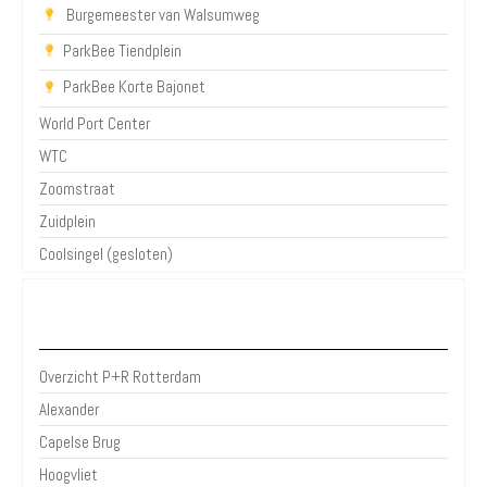
Burgemeester van Walsumweg
ParkBee Tiendplein
ParkBee Korte Bajonet
World Port Center
WTC
Zoomstraat
Zuidplein
Coolsingel (gesloten)
P+R Rotterdam
Overzicht P+R Rotterdam
Alexander
Capelse Brug
Hoogvliet