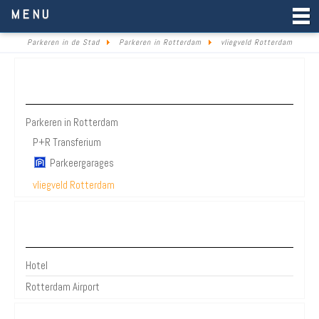
Parkeren in de Stad
MENU
Parkeren in de Stad
Parkeren in Rotterdam
vliegveld Rotterdam
Parkeren Rotterdam
Parkeren in Rotterdam
P+R Transferium
Parkeergarages
vliegveld Rotterdam
Bezienswaardigheden Rotterdam
Hotel
Rotterdam Airport