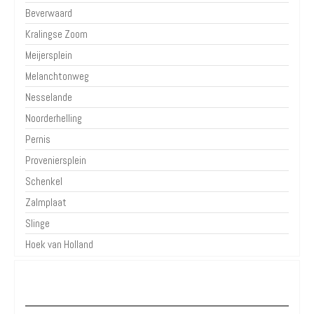
Beverwaard
Kralingse Zoom
Meijersplein
Melanchtonweg
Nesselande
Noorderhelling
Pernis
Proveniersplein
Schenkel
Zalmplaat
Slinge
Hoek van Holland
Over Parkeren in de Stad