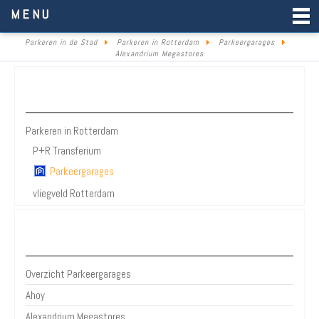
Parkeren in de Stad
MENU
Parkeren in de Stad
Parkeren in Rotterdam
Parkeergarages
Alexandrium Megastores
Parkeren Rotterdam
Parkeren in Rotterdam
P+R Transferium
Parkeergarages
vliegveld Rotterdam
Bezienswaardigheden Rotterdam
Overzicht Parkeergarages
Ahoy
Alexandrium Megastores