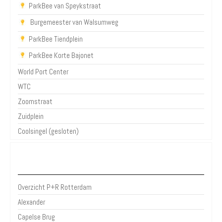
ParkBee van Speykstraat
Burgemeester van Walsumweg
ParkBee Tiendplein
ParkBee Korte Bajonet
World Port Center
WTC
Zoomstraat
Zuidplein
Coolsingel (gesloten)
P+R Rotterdam
Overzicht P+R Rotterdam
Alexander
Capelse Brug