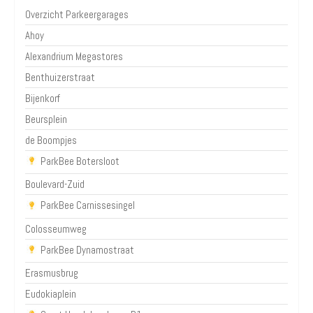
Overzicht Parkeergarages
Ahoy
Alexandrium Megastores
Benthuizerstraat
Bijenkorf
Beursplein
de Boompjes
ParkBee Botersloot
Boulevard-Zuid
ParkBee Carnissesingel
Colosseumweg
ParkBee Dynamostraat
Erasmusbrug
Eudokiaplein