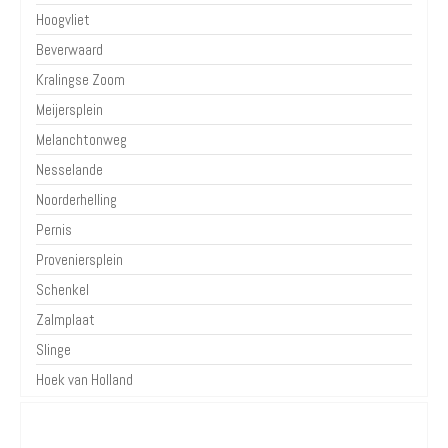
Hoogvliet
Beverwaard
Kralingse Zoom
Meijersplein
Melanchtonweg
Nesselande
Noorderhelling
Pernis
Proveniersplein
Schenkel
Zalmplaat
Slinge
Hoek van Holland
Over Parkeren in de Stad