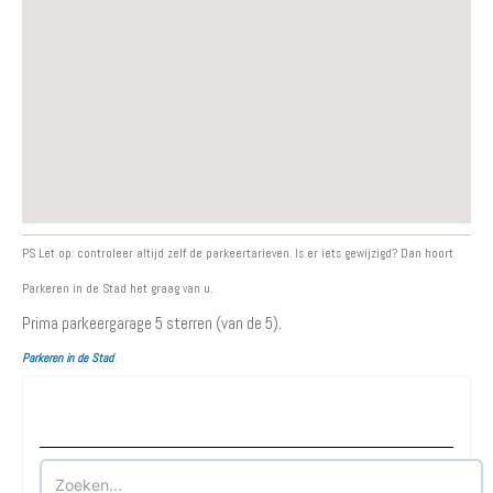
PS Let op: controleer altijd zelf de parkeertarieven. Is er iets gewijzigd? Dan hoort
Parkeren in de Stad het graag van u.
Prima parkeergarage
5
sterren (van de 5).
Parkeren in de Stad
Waar wilt u parkeren?