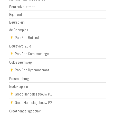
Benthuizerstraat
Bijenkorf
Beursplein
de Boompjes
ParkBee Botersloot
Boulevard-Zuid
ParkBee Carnissesingel
Colosseumweg
ParkBee Dynamostraat
Erasmusbrug
Eudokiaplein
Groot Handelsgebouw P1
Groot Handelsgebouw P2
Groothandelsgebouw