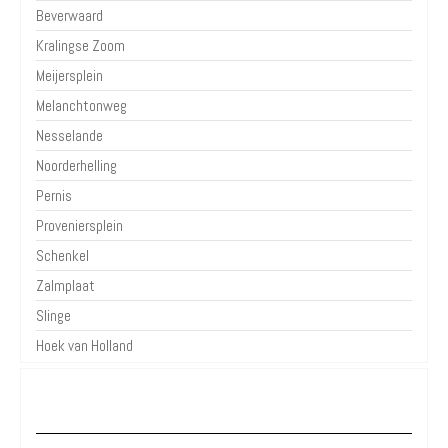
Beverwaard
Kralingse Zoom
Meijersplein
Melanchtonweg
Nesselande
Noorderhelling
Pernis
Proveniersplein
Schenkel
Zalmplaat
Slinge
Hoek van Holland
Over Parkeren in de Stad