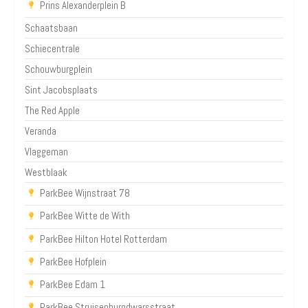
Prins Alexanderplein B
Schaatsbaan
Schiecentrale
Schouwburgplein
Sint Jacobsplaats
The Red Apple
Veranda
Vlaggeman
Westblaak
ParkBee Wijnstraat 78
ParkBee Witte de With
ParkBee Hilton Hotel Rotterdam
ParkBee Hofplein
ParkBee Edam 1
ParkBee Struisenburgdwarsstraat