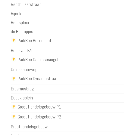
Benthuizerstraat
Bijenkorf
Beursplein
de Boompjes
ParkBee Botersloot
Boulevard-Zuid
ParkBee Carnissesingel
Colosseumweg
ParkBee Dynamostraat
Erasmusbrug
Eudokiaplein
Groot Handelsgebouw P1
Groot Handelsgebouw P2
Groothandelsgebouw