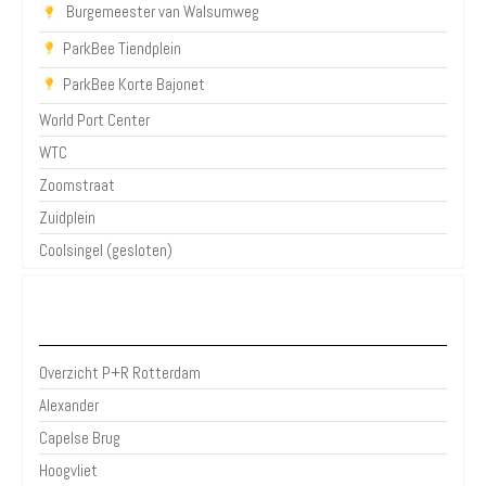
Burgemeester van Walsumweg
ParkBee Tiendplein
ParkBee Korte Bajonet
World Port Center
WTC
Zoomstraat
Zuidplein
Coolsingel (gesloten)
P+R Rotterdam
Overzicht P+R Rotterdam
Alexander
Capelse Brug
Hoogvliet