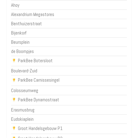
Ahoy
Alexandrium Megastores
Benthuizerstraat
Bijenkorf
Beursplein
de Boompjes
ParkBee Botersloot
Boulevard-Zuid
ParkBee Carnissesingel
Colosseumweg
ParkBee Dynamostraat
Erasmusbrug
Eudokiaplein
Groot Handelsgebouw P1