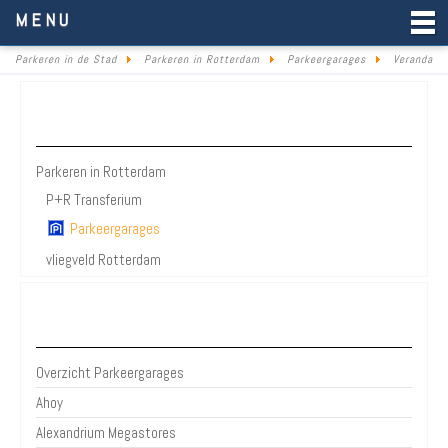
Parkeren in de Stad
MENU
Parkeren in de Stad
Parkeren in Rotterdam
Parkeergarages
Veranda
Parkeren Rotterdam
Parkeren in Rotterdam
P+R Transferium
Parkeergarages
vliegveld Rotterdam
Bezienswaardigheden Rotterdam
Overzicht Parkeergarages
Ahoy
Alexandrium Megastores