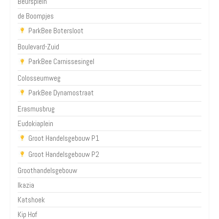
Beursplein
de Boompjes
ParkBee Botersloot
Boulevard-Zuid
ParkBee Carnissesingel
Colosseumweg
ParkBee Dynamostraat
Erasmusbrug
Eudokiaplein
Groot Handelsgebouw P1
Groot Handelsgebouw P2
Groothandelsgebouw
Ikazia
Katshoek
Kip Hof