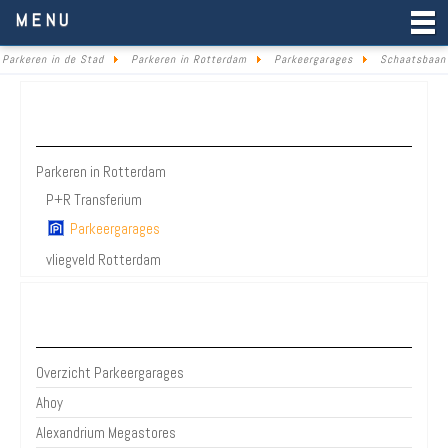
Parkeren in de Stad
MENU
Parkeren in de Stad
Parkeren in Rotterdam
Parkeergarages
Schaatsbaan
Parkeren Rotterdam
Parkeren in Rotterdam
P+R Transferium
Parkeergarages
vliegveld Rotterdam
Bezienswaardigheden Rotterdam
Overzicht Parkeergarages
Ahoy
Alexandrium Megastores