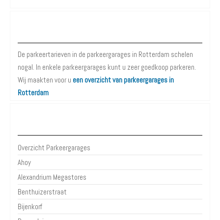
Parkeergarages Rotterdam
De parkeertarieven in de parkeergarages in Rotterdam schelen
nogal. In enkele parkeergarages kunt u zeer goedkoop parkeren.
Wij maakten voor u
een overzicht van parkeergarages in
Rotterdam
Parkeergarages Rotterdam
Overzicht Parkeergarages
Ahoy
Alexandrium Megastores
Benthuizerstraat
Bijenkorf