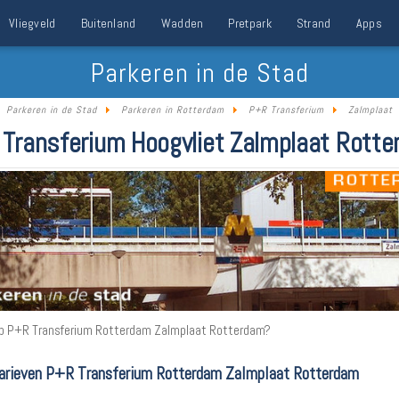
Vliegveld
Buitenland
Wadden
Pretpark
Strand
Apps
Parkeren in de Stad
Parkeren in de Stad
Parkeren in Rotterdam
P+R Transferium
Zalmplaat
Transferium Hoogvliet Zalmplaat Rott
p P+R Transferium Rotterdam Zalmplaat Rotterdam?
arieven P+R Transferium Rotterdam Zalmplaat Rotterdam