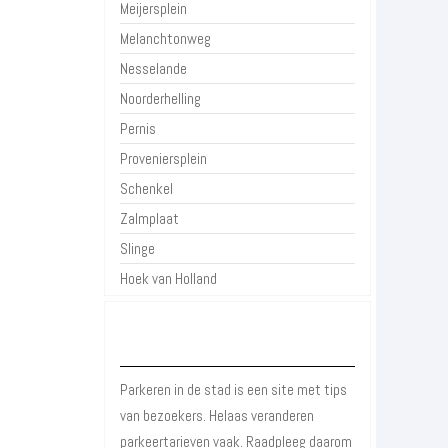
Meijersplein
Melanchtonweg
Nesselande
Noorderhelling
Pernis
Proveniersplein
Schenkel
Zalmplaat
Slinge
Hoek van Holland
Over Parkeren in de Stad
Parkeren in de stad is een site met tips
van bezoekers. Helaas veranderen
parkeertarieven vaak. Raadpleeg daarom