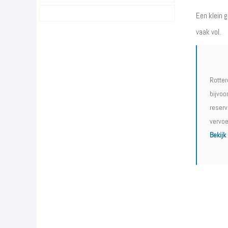
Een klein g
vaak vol.
Rotter
bijvoo
reserv
vervoe
Bekijk