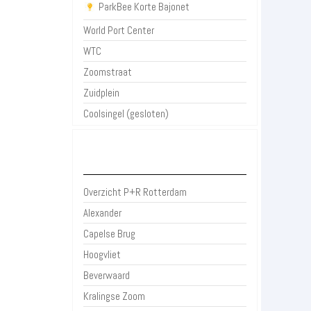
ParkBee Korte Bajonet
World Port Center
WTC
Zoomstraat
Zuidplein
Coolsingel (gesloten)
P+R Rotterdam
Overzicht P+R Rotterdam
Alexander
Capelse Brug
Hoogvliet
Beverwaard
Kralingse Zoom