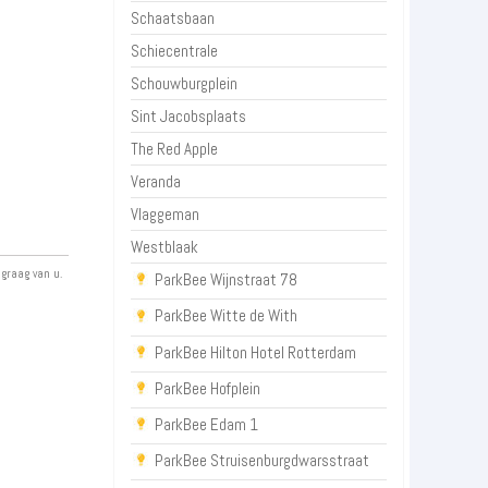
Schaatsbaan
Schiecentrale
Schouwburgplein
Sint Jacobsplaats
The Red Apple
Veranda
Vlaggeman
Westblaak
 graag van u.
ParkBee Wijnstraat 78
ParkBee Witte de With
ParkBee Hilton Hotel Rotterdam
ParkBee Hofplein
ParkBee Edam 1
ParkBee Struisenburgdwarsstraat