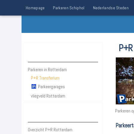
Homepage
Parkeren Schiphol
Nederlandse Steden
P+R 
Parkeren Rotterdam
Parkeren in Rotterdam
P+R Transferium
Parkeergarages
vliegveld Rotterdam
Parkeren o
Bezienswaardigheden Rotterdam
Parkeert
Overzicht P+R Rotterdam