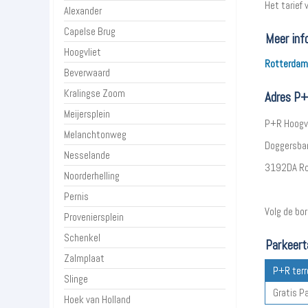
Het tarief
Alexander
Capelse Brug
Meer inf
Hoogvliet
Rotterdam
Beverwaard
Kralingse Zoom
Adres P+
Meijersplein
P+R Hoogvl
Melanchtonweg
Doggersba
Nesselande
3192DA R
Noorderhelling
Pernis
Volg de bor
Proveniersplein
Schenkel
Parkeert
Zalmplaat
P+R terr
Slinge
Gratis P
Hoek van Holland