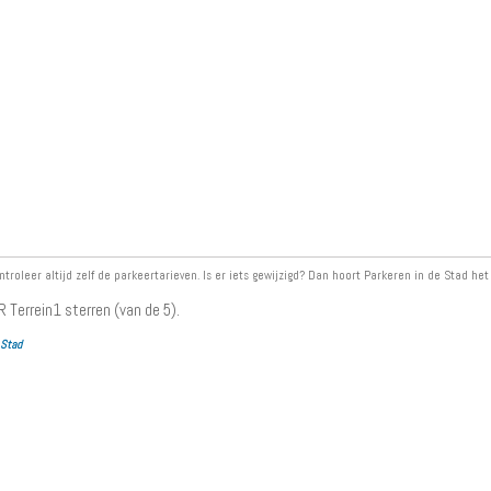
ntroleer altijd zelf de parkeertarieven. Is er iets gewijzigd? Dan hoort Parkeren in de Stad het
 Terrein
1
sterren (van de 5).
 Stad