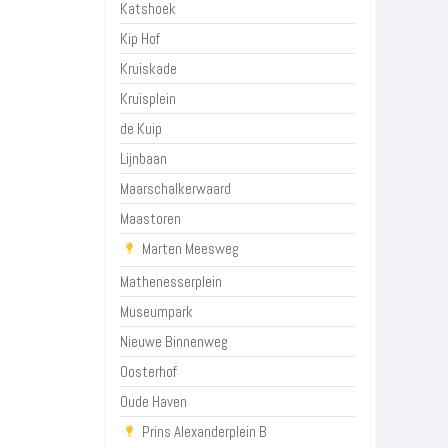
Katshoek
Kip Hof
Kruiskade
Kruisplein
de Kuip
Lijnbaan
Maarschalkerwaard
Maastoren
Marten Meesweg
Mathenesserplein
Museumpark
Nieuwe Binnenweg
Oosterhof
Oude Haven
Prins Alexanderplein B