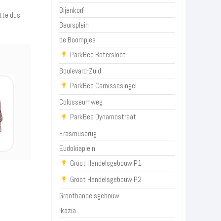
Bijenkorf
otte dus
Beursplein
de Boompjes
ParkBee Botersloot
Boulevard-Zuid
ParkBee Carnissesingel
Colosseumweg
ParkBee Dynamostraat
Erasmusbrug
Eudokiaplein
Groot Handelsgebouw P1
Groot Handelsgebouw P2
Groothandelsgebouw
Ikazia