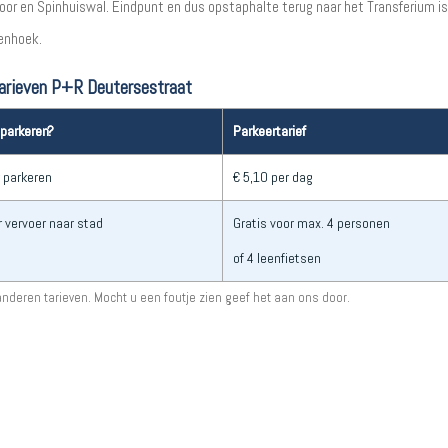
or en Spinhuiswal. Eindpunt en dus opstaphalte terug naar het Transferium is
venhoek.
arieven P+R Deutersestraat
parkeren?
Parkeertarief
r parkeren
€ 5,10 per dag
 vervoer naar stad
Gratis voor max. 4 personen
of 4 leenfietsen
nderen tarieven. Mocht u een foutje zien geef het aan ons door.