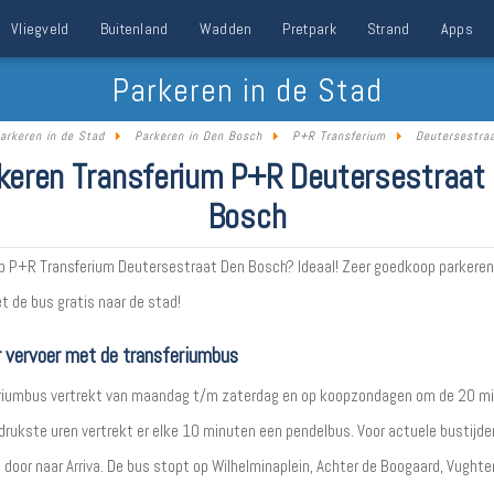
Vliegveld
Buitenland
Wadden
Pretpark
Strand
Apps
Parkeren in de Stad
arkeren in de Stad
Parkeren in Den Bosch
P+R Transferium
Deutersestra
keren Transferium P+R Deutersestraat
Bosch
p P+R Transferium Deutersestraat Den Bosch? Ideaal! Zeer goedkoop parkeren
t de bus gratis naar de stad!
 vervoer met de transferiumbus
riumbus vertrekt van maandag t/m zaterdag en op koopzondagen om de 20 mi
 drukste uren vertrekt er elke 10 minuten een pendelbus. Voor actuele bustijde
g door naar Arriva. De bus stopt op Wilhelminaplein, Achter de Boogaard, Vughte