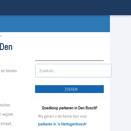
at
 Den
Waar wilt u parkeren?
 en binnen
ZOEKEN
nuten.
Goedkoop parkeren in Den Bosch?
n wijzen
Wij geven u de beste tips voor
rstraat,
parkeren in 's-Hertogenbosch
!