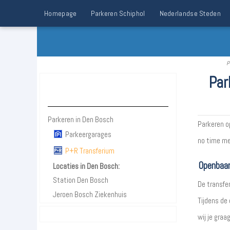
Homepage
Parkeren Schiphol
Nederlandse Steden
P
Par
Parkeren Den Bosch
Parkeren in Den Bosch
Parkeren o
Parkeergarages
no time me
P+R Transferium
Openbaar
Locaties in Den Bosch:
Station Den Bosch
De transfe
Jeroen Bosch Ziekenhuis
Tijdens de
wij je graa