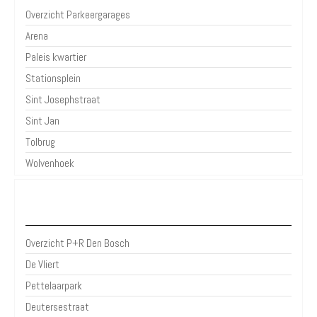
Overzicht Parkeergarages
Arena
Paleis kwartier
Stationsplein
Sint Josephstraat
Sint Jan
Tolbrug
Wolvenhoek
P+R Den Bosch
Overzicht P+R Den Bosch
De Vliert
Pettelaarpark
Deutersestraat