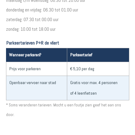
maandag t/m woensdag: 06.30 tot 20.00 uur
donderdag en vrijdag: 06.30 tot 01.00 uur
zaterdag: 07.30 tot 00.00 uur
zondag: 10.00 tot 18.00 uur
Parkeertarieven P+R de vliert
Wanneer parkeren?
Parkeertarief
Prijs voor parkeren
€ 5,10 per dag
Openbaar vervoer naar stad
Gratis voor max. 4 personen
of 4 leenfietsen
* Soms veranderen tarieven. Mocht u een foutje zien geef het aan ons
door.