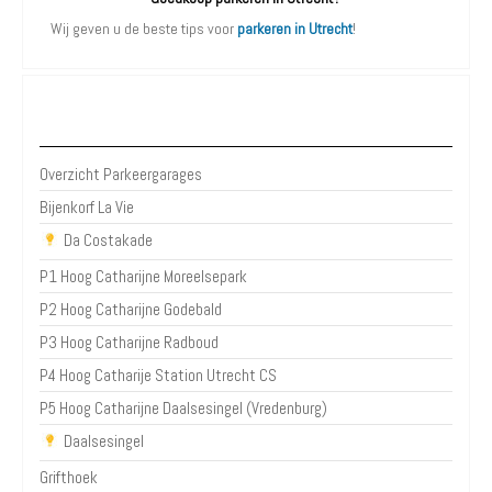
Wij geven u de beste tips voor
parkeren in Utrecht
!
Parkeergarages Utrecht
Overzicht Parkeergarages
Bijenkorf La Vie
Da Costakade
P1 Hoog Catharijne Moreelsepark
P2 Hoog Catharijne Godebald
P3 Hoog Catharijne Radboud
P4 Hoog Catharije Station Utrecht CS
P5 Hoog Catharijne Daalsesingel (Vredenburg)
Daalsesingel
Grifthoek