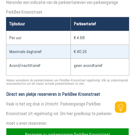
Hieronder een indicatie van de parkeertarieven van parkeergarage
ParkBee Kroonstraat.
Tijdsduur
Parkeertarief
Per uur
€ 4.68
Maximale dagtarief
€ 40.16
Avond/nachttarief
geen avondtarief
Helaas veranderen de parkeertarieven van ParkBee Kroonstraat regelmatig. Klik op onderstaande
reserveerbutton om de meest actuele parkeertarieven te zien.
Direct een plekje reserveren in ParkBee Kroonstraat
Vaak is het erg druk in Utrecht. Parkeergarage ParkBee
Kroonstraat zit regelmatig vol. Om hier goedkoop te parkeren
moet u even reserveren
Reserveer nu parkeergarage ParkBee Kroonstraat