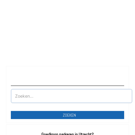
Waar wilt u parkeren?
ZOEKEN
Goedkoop parkeren in Utrecht?