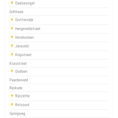
Daalsesingel
Grifthoek
Gruttersdijk
Hengeveldstraat
Hondiuslaan
Jansveld
Knipstraat
Kruisstraat
Oudlaan
Paardenveld
Rijnkade
Rijnzathe
Rotsoord
Springweg