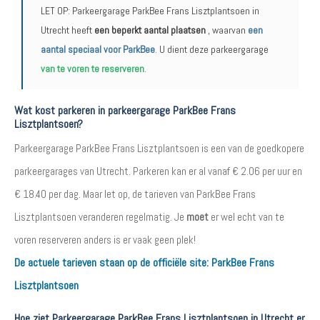
LET OP: Parkeergarage ParkBee Frans Lisztplantsoen in
Utrecht heeft
een beperkt aantal plaatsen
, waarvan
een
aantal speciaal voor ParkBee
. U dient deze parkeergarage
van te voren te reserveren
.
Wat kost parkeren in parkeergarage ParkBee Frans
Lisztplantsoen?
Parkeergarage ParkBee Frans Lisztplantsoen is een van de goedkopere
parkeergarages van Utrecht. Parkeren kan er al vanaf € 2.06 per uur en
€ 18.40 per dag. Maar let op, de tarieven van ParkBee Frans
Lisztplantsoen veranderen regelmatig. Je
moet
er wel echt van te
voren reserveren anders is er vaak geen plek!
De actuele tarieven staan op de officiële site:
ParkBee Frans
Lisztplantsoen
Hoe ziet Parkeergarage ParkBee Frans Lisztplantsoen in Utrecht er