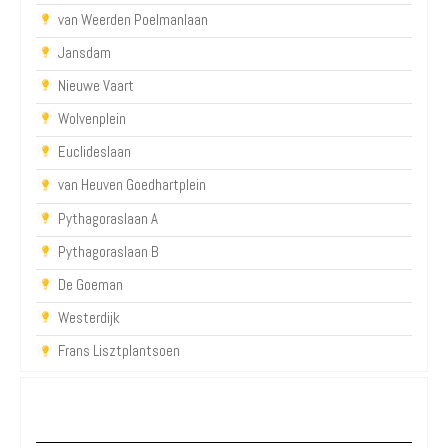
van Weerden Poelmanlaan
Jansdam
Nieuwe Vaart
Wolvenplein
Euclideslaan
van Heuven Goedhartplein
Pythagoraslaan A
Pythagoraslaan B
De Goeman
Westerdijk
Frans Lisztplantsoen
P+R Utrecht