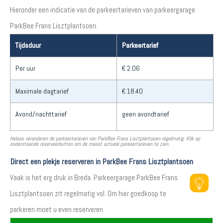
Hieronder een indicatie van de parkeertarieven van parkeergarage
ParkBee Frans Lisztplantsoen.
Tijdsduur
Parkeertarief
Per uur
€ 2.06
Maximale dagtarief
€ 18.40
Avond/nachttarief
geen avondtarief
Helaas veranderen de parkeertarieven van ParkBee Frans Lisztplantsoen regelmatig. Klik op
onderstaande reserveerbutton om de meest actuele parkeertarieven te zien.
Direct een plekje reserveren in ParkBee Frans Lisztplantsoen
Vaak is het erg druk in Breda. Parkeergarage ParkBee Frans
Lisztplantsoen zit regelmatig vol. Om hier goedkoop te
parkeren moet u even reserveren