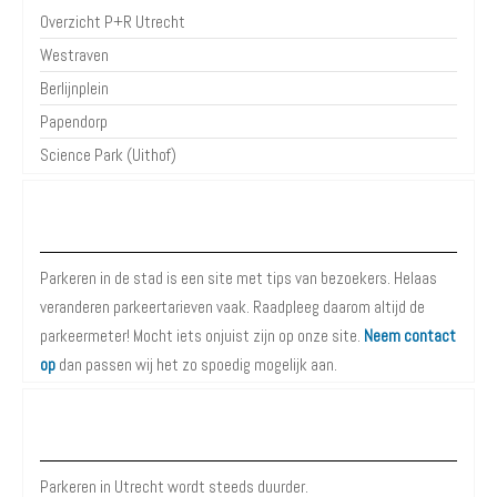
Overzicht P+R Utrecht
Westraven
Berlijnplein
Papendorp
Science Park (Uithof)
Over Parkeren in de Stad
Parkeren in de stad is een site met tips van bezoekers. Helaas
veranderen parkeertarieven vaak. Raadpleeg daarom altijd de
parkeermeter! Mocht iets onjuist zijn op onze site.
Neem contact
op
dan passen wij het zo spoedig mogelijk aan.
Meer informatie over Parkeren in Utrecht
Parkeren in Utrecht wordt steeds duurder.