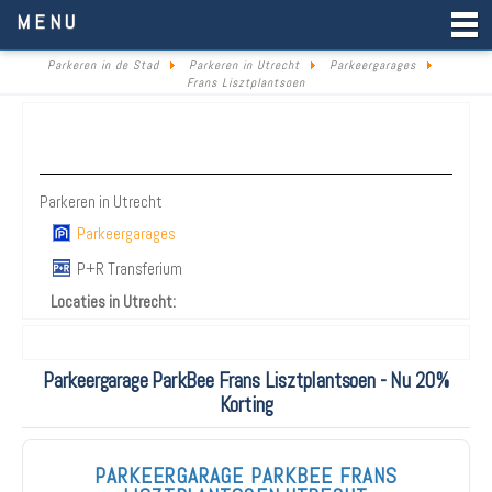
Parkeren in de Stad
MENU
Parkeren in de Stad
Parkeren in Utrecht
Parkeergarages
Frans Lisztplantsoen
Parkeren Utrecht
Parkeren in Utrecht
Parkeergarages
P+R Transferium
Locaties in Utrecht:
Parkeergarage ParkBee Frans Lisztplantsoen - Nu 20%
Korting
PARKEERGARAGE PARKBEE FRANS