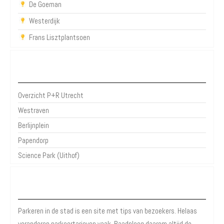
De Goeman
Westerdijk
Frans Lisztplantsoen
P+R Utrecht
Overzicht P+R Utrecht
Westraven
Berlijnplein
Papendorp
Science Park (Uithof)
Over Parkeren in de Stad
Parkeren in de stad is een site met tips van bezoekers. Helaas
veranderen parkeertarieven vaak. Raadpleeg daarom altijd de