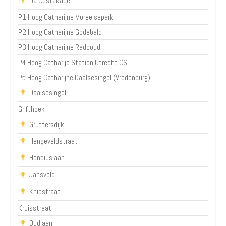
Da Costakade
P1 Hoog Catharijne Moreelsepark
P2 Hoog Catharijne Godebald
P3 Hoog Catharijne Radboud
P4 Hoog Catharije Station Utrecht CS
P5 Hoog Catharijne Daalsesingel (Vredenburg)
Daalsesingel
Grifthoek
Gruttersdijk
Hengeveldstraat
Hondiuslaan
Jansveld
Knipstraat
Kruisstraat
Oudlaan