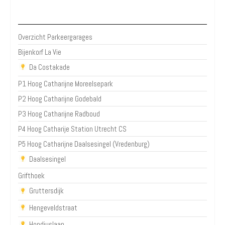
Parkeergarages Utrecht
Overzicht Parkeergarages
Bijenkorf La Vie
Da Costakade
P1 Hoog Catharijne Moreelsepark
P2 Hoog Catharijne Godebald
P3 Hoog Catharijne Radboud
P4 Hoog Catharije Station Utrecht CS
P5 Hoog Catharijne Daalsesingel (Vredenburg)
Daalsesingel
Grifthoek
Gruttersdijk
Hengeveldstraat
Hondiuslaan