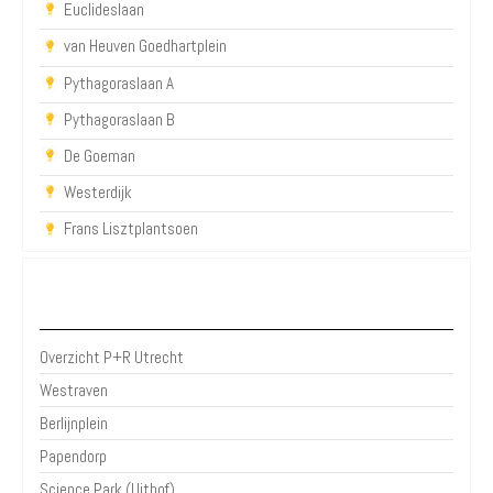
Euclideslaan
van Heuven Goedhartplein
Pythagoraslaan A
Pythagoraslaan B
De Goeman
Westerdijk
Frans Lisztplantsoen
P+R Utrecht
Overzicht P+R Utrecht
Westraven
Berlijnplein
Papendorp
Science Park (Uithof)