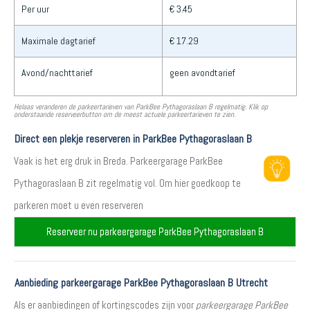
Per uur
€ 3.45
Maximale dagtarief
€ 17.29
Avond/nachttarief
geen avondtarief
Helaas veranderen de parkeertarieven van ParkBee Pythagoraslaan B regelmatig. Klik op
onderstaande reserveerbutton om de meest actuele parkeertarieven te zien.
Direct een plekje reserveren in ParkBee Pythagoraslaan B
Vaak is het erg druk in Breda. Parkeergarage ParkBee
Pythagoraslaan B zit regelmatig vol. Om hier goedkoop te
parkeren moet u even reserveren
Reserveer nu parkeergarage ParkBee Pythagoraslaan B
Aanbieding parkeergarage ParkBee Pythagoraslaan B Utrecht
Als er aanbiedingen of kortingscodes zijn voor
parkeergarage ParkBee