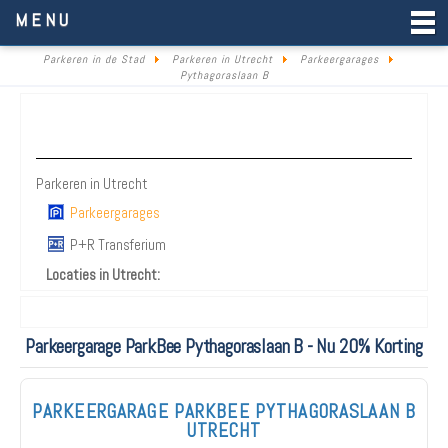
Parkeren in de Stad
MENU
Parkeren in de Stad
Parkeren in Utrecht
Parkeergarages
Pythagoraslaan B
Parkeren Utrecht
Parkeren in Utrecht
Parkeergarages
P+R Transferium
Locaties in Utrecht:
Parkeergarage ParkBee Pythagoraslaan B - Nu 20% Korting
PARKEERGARAGE PARKBEE PYTHAGORASLAAN B
UTRECHT