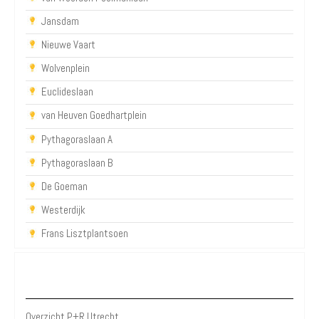
Jansdam
Nieuwe Vaart
Wolvenplein
Euclideslaan
van Heuven Goedhartplein
Pythagoraslaan A
Pythagoraslaan B
De Goeman
Westerdijk
Frans Lisztplantsoen
P+R Utrecht
Overzicht P+R Utrecht