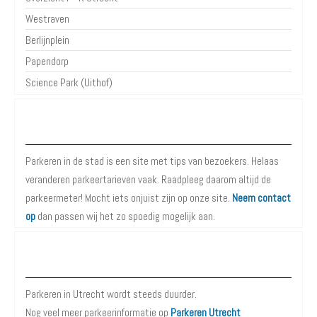
Westraven
Berlijnplein
Papendorp
Science Park (Uithof)
Over Parkeren in de Stad
Parkeren in de stad is een site met tips van bezoekers. Helaas
veranderen parkeertarieven vaak. Raadpleeg daarom altijd de
parkeermeter! Mocht iets onjuist zijn op onze site.
Neem contact
op
dan passen wij het zo spoedig mogelijk aan.
Meer informatie over Parkeren in Utrecht
Parkeren in Utrecht wordt steeds duurder.
Nog veel meer parkeerinformatie op
Parkeren Utrecht