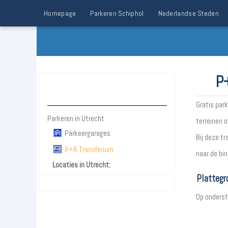
Homepage
Parkeren Schiphol
Nederlandse Steden
P+
Parkeren Utrecht
Gratis par
Parkeren in Utrecht
terreinen 
Parkeergarages
Bij deze t
P+R Transferium
naar de bi
Locaties in Utrecht:
Plattegr
Op onderst