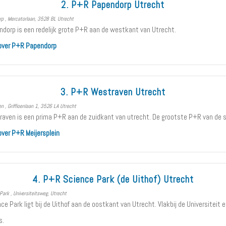
2. P+R Papendorp Utrecht
p , Mercatorlaan, 3528 BL Utrecht
dorp is een redelijk grote P+R aan de westkant van Utrecht.
 over P+R Papendorp
3. P+R Westraven Utrecht
 , Griffioenlaan 1, 3526 LA Utrecht
aven is een prima P+R aan de zuidkant van utrecht. De grootste P+R van de s
over P+R Meijersplein
4. P+R Science Park (de Uithof) Utrecht
ark , Universiteitsweg, Utrecht
e Park ligt bij de Uithof aan de oostkant van Utrecht. Vlakbij de Universiteit 
s.