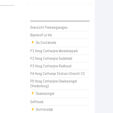
Parkeergarages Utrecht
Overzicht Parkeergarages
Bijenkorf La Vie
Da Costakade
P1 Hoog Catharijne Moreelsepark
P2 Hoog Catharijne Godebald
P3 Hoog Catharijne Radboud
P4 Hoog Catharije Station Utrecht CS
P5 Hoog Catharijne Daalsesingel
(Vredenburg)
Daalsesingel
Grifthoek
Gruttersdijk