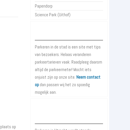
Papendorp
Science Park (Uithof)
Over Parkeren in de Stad
Parkeren in de stad is een site met tips
van bezoekers. Helaas veranderen
parkeertarieven vaak. Raadpleeg daarom
altijd de parkeermeter! Mocht iets
onjuist zijn op onze site.
Neem contact
op
dan passen wij het zo spoedig
mogelijk aan.
Meer informatie over Parkeren in
Utrecht
rplaats op