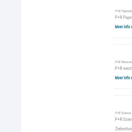
P+R Papendor
P+R Papen
Meer info
P+R Westraven
P+R westr
Meer info 
P+R Science P
P+R Scienc
Ziekenhui