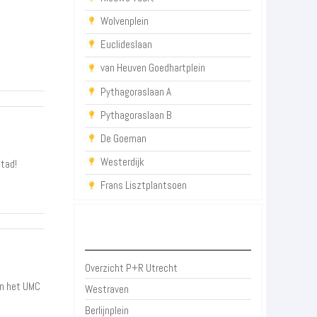
Wolvenplein
Euclideslaan
van Heuven Goedhartplein
Pythagoraslaan A
Pythagoraslaan B
De Goeman
Westerdijk
tad!
Frans Lisztplantsoen
P+R Utrecht
Overzicht P+R Utrecht
en het UMC
Westraven
Berlijnplein