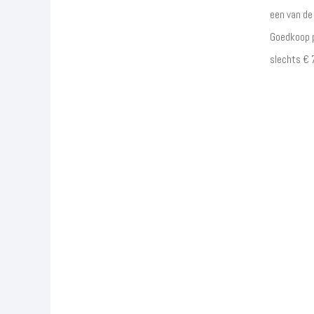
een van de
Goedkoop p
slechts € 7