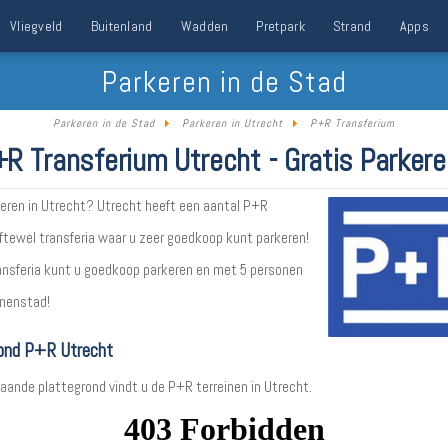
Vliegveld
Buitenland
Wadden
Pretpark
Strand
Apps
Parkeren in de Stad
Parkeren in de Stad
Parkeren in Utrecht
P+R Transferium
R Transferium Utrecht - Gratis Parker
keren in Utrecht? Utrecht heeft een aantal P+R
oftewel transferia waar u zeer goedkoop kunt parkeren!
ransferia kunt u goedkoop parkeren en met 5 personen
nnenstad!
ond P+R Utrecht
aande plattegrond vindt u de P+R terreinen in Utrecht.