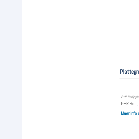
Plattegr
P+R Berlijnplei
P+R Berlij
Meer info 