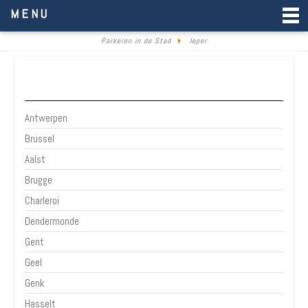
Parkeren in de Stad
MENU
Parkeren in de Stad
Ieper
Belgie
Antwerpen
Brussel
Aalst
Brugge
Charleroi
Dendermonde
Gent
Geel
Genk
Hasselt