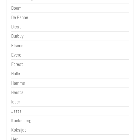
Boom
De Panne
Diest
Durbuy
Elsene
Evere
Forest
Halle
Hamme
Herstal
Ieper
Jette
Koekelberg
Koksijde
Lier