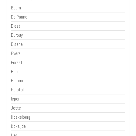
Boom
De Panne
Diest
Durbuy
Elsene
Evere
Forest
Halle
Hamme
Herstal
Ieper
Jette
Koekelberg
Koksijde
Lier