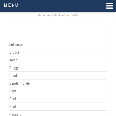
Parkeren in de Stad
MENU
Parkeren in de Stad
Halle
Belgie
Antwerpen
Brussel
Aalst
Brugge
Charleroi
Dendermonde
Gent
Geel
Genk
Hasselt