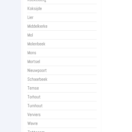
Koksijde
Lier
Middelkerke
Mol
Molenbeek
Mons
Mortsel
Nieuwpoort
Schaarbeek
Temse
Torhout
Turnhout
Verviers
Wavre