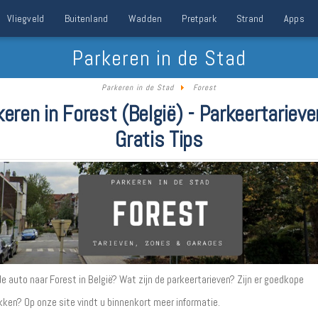
Vliegveld
Buitenland
Wadden
Pretpark
Strand
Apps
Parkeren in de Stad
Parkeren in de Stad
Forest
keren in Forest (België) - Parkeertarieve
Gratis Tips
e auto naar Forest in België? Wat zijn de parkeertarieven? Zijn er goedkope
kken? Op onze site vindt u binnenkort meer informatie.