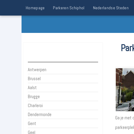
Homepage
Parkeren Schiphol
Nederlandse Steden
Par
Belgie
Antwerpen
Brussel
Aalst
Brugge
Charleroi
Dendermonde
Ga je met d
Gent
parkeerple
Geel