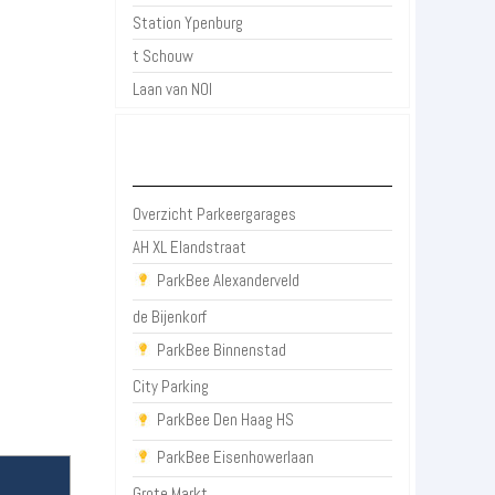
Station Ypenburg
t Schouw
Laan van NOI
Parkeergarages Den Haag
Overzicht Parkeergarages
AH XL Elandstraat
ParkBee Alexanderveld
de Bijenkorf
ParkBee Binnenstad
City Parking
ParkBee Den Haag HS
ParkBee Eisenhowerlaan
Grote Markt