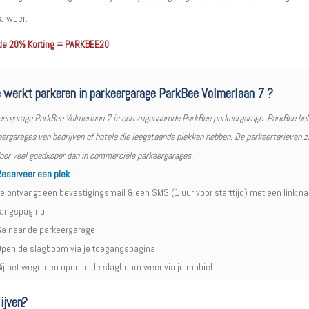
a weer.
de 20% Korting = PARKBEE20
 werkt parkeren in parkeergarage ParkBee Volmerlaan 7 ?
eergarage ParkBee Volmerlaan 7 is een zogenaamde ParkBee parkeergarage. ParkBee be
ergarages van bedrijven of hotels die leegstaande plekken hebben. De parkeertarieven zi
door veel goedkoper dan in commerciële parkeergarages.
eserveer een plek
e ontvangt een bevestigingsmail & een SMS (1 uur voor starttijd) met een link na
angspagina.
a naar de parkeergarage
pen de slagboom via je toegangspagina
ij het wegrijden open je de slagboom weer via je mobiel
ijven?