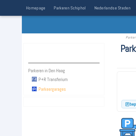
Homepage
Parkeren Schiphol
Nederlandse Steden
Parker
Park
Parkeren Den Haag
Parkeren in Den Haag
P+R Transferium
Parkeergarages
bep