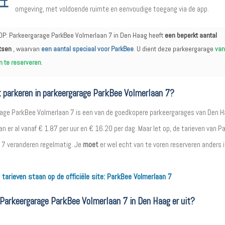
omgeving, met voldoende ruimte en eenvoudige toegang via de app.
OP: Parkeergarage ParkBee Volmerlaan 7 in Den Haag heeft
een beperkt aantal
tsen
, waarvan
een aantal speciaal voor ParkBee
. U dient deze parkeergarage
van
n te reserveren
.
 parkeren in parkeergarage ParkBee Volmerlaan 7?
age ParkBee Volmerlaan 7 is een van de goedkopere parkeergarages van Den H
n er al vanaf € 1.87 per uur en € 16.20 per dag. Maar let op, de tarieven van P
 7 veranderen regelmatig. Je
moet
er wel echt van te voren reserveren anders i
 tarieven staan op de officiële site:
ParkBee Volmerlaan 7
 Parkeergarage ParkBee Volmerlaan 7 in Den Haag er uit?