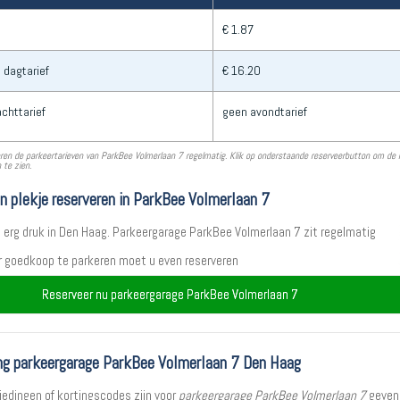
€ 1.87
 dagtarief
€ 16.20
chttarief
geen avondtarief
ren de parkeertarieven van ParkBee Volmerlaan 7 regelmatig. Klik op onderstaande reserveerbutton om de
 te zien.
en plekje reserveren in ParkBee Volmerlaan 7
t erg druk in Den Haag. Parkeergarage ParkBee Volmerlaan 7 zit regelmatig
er goedkoop te parkeren moet u even reserveren
Reserveer nu parkeergarage ParkBee Volmerlaan 7
ng parkeergarage ParkBee Volmerlaan 7 Den Haag
iedingen of kortingscodes zijn voor
parkeergarage ParkBee Volmerlaan 7
geven