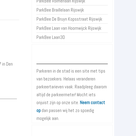
ParkBee Volmerlaan Rijswijk
ParkBee Braillelaan Rijswijk
ParkBee De Bruyn Kopsstraat Rijswijk
ParkBee Laan van Hoornwijck Rijswijk
ParkBee Laan3D
Over Parkeren in de Stad
7 in Den
Parkeren in de stad is een site met tips
van bezoekers. Helaas veranderen
parkeertarieven vaak. Raadpleeg daarom
altijd de parkeermeter! Mocht iets
onjuist zijn op onze site.
Neem contact
op
dan passen wij het zo spoedig
mogelijk aan.