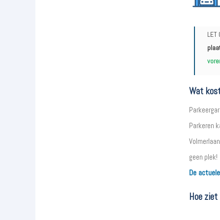
LET 
plaa
vore
Wat kost
Parkeergar
Parkeren ka
Volmerlaan
geen plek!
De actuele
Hoe ziet