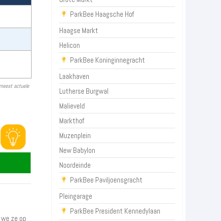
ParkBee Haagsche Hof
Haagse Markt
Helicon
ParkBee Koninginnegracht
Laakhaven
 meest actuele
Lutherse Burgwal
Malieveld
Markthof
Muzenplein
New Babylon
Noordeinde
ParkBee Paviljoensgracht
Pleingarage
ParkBee President Kennedylaan
 we ze op