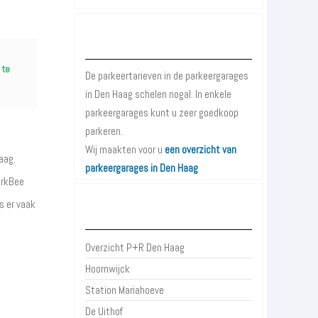
Parkeergarages Den Haag
 te
De parkeertarieven in de parkeergarages
in Den Haag schelen nogal. In enkele
parkeergarages kunt u zeer goedkoop
parkeren.
Wij maakten voor u
een overzicht van
aag.
parkeergarages in Den Haag
arkBee
s er vaak
P+R Den Haag
Overzicht P+R Den Haag
Hoornwijck
Station Mariahoeve
De Uithof