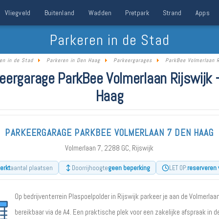
Vliegveld
Buitenland
Wadden
Pretpark
Strand
Apps
Parkeren in de Stad
en in de Stad
Parkeren in Den Haag
Parkeergarages
ParkBee Volmerlaan R
eergarage ParkBee Volmerlaan Rijswijk 
Haag
PARKEERGARAGE PARKBEE VOLMERLAAN 7 DEN HAAG
Volmerlaan 7, 2288 GC, Rijswijk
erkt
geen beperking
reserveren 
aantal plaatsen
Doorrijhoogte
LET OP:
Op bedrijventerrein Plaspoelpolder in Rijswijk parkeer je aan de Volmerlaa
bereikbaar via de A4. Een praktische plek voor een zakelijke afspraak in d