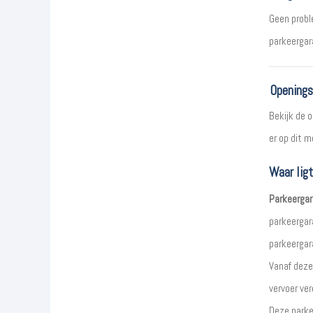
Geen proble
parkeergar
Openings
Bekijk de 
er op dit 
Waar lig
Parkeergar
parkeergar
parkeergara
Vanaf deze
vervoer ve
Deze parke