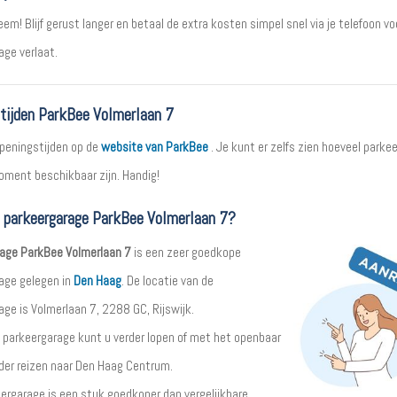
em! Blijf gerust langer en betaal de extra kosten simpel snel via je telefoon vo
age verlaat.
tijden ParkBee Volmerlaan 7
openingstijden op de
website van ParkBee
. Je kunt er zelfs zien hoeveel parke
moment beschikbaar zijn. Handig!
t parkeergarage ParkBee Volmerlaan 7?
age ParkBee Volmerlaan 7
is een zeer goedkope
age gelegen in
Den Haag
. De locatie van de
ge is Volmerlaan 7, 2288 GC, Rijswijk.
 parkeergarage kunt u verder lopen of met het openbaar
rder reizen naar Den Haag Centrum.
ergarage is een stuk goedkoper dan vergelijkbare