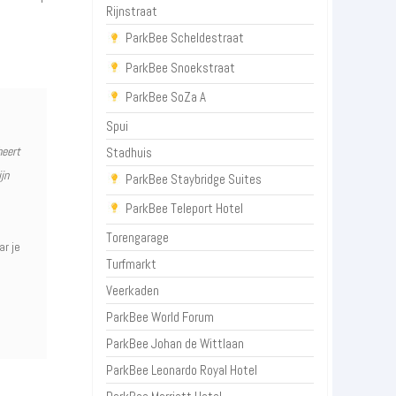
Rijnstraat
ParkBee Scheldestraat
ParkBee Snoekstraat
ParkBee SoZa A
Spui
heert
Stadhuis
jn
ParkBee Staybridge Suites
ParkBee Teleport Hotel
Torengarage
ar je
Turfmarkt
Veerkaden
ParkBee World Forum
ParkBee Johan de Wittlaan
ParkBee Leonardo Royal Hotel