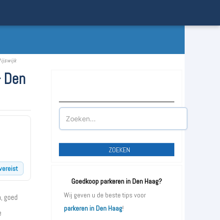
ijswijk
- Den
Waar wilt u parkeren?
ZOEKEN
vereist
Goedkoop parkeren in Den Haag?
Wij geven u de beste tips voor
n, goed
parkeren in Den Haag
!
e