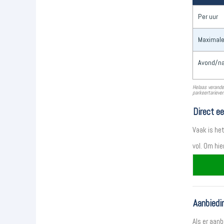
Per uur
Maximale
Avond/na
Helaas verande
parkeertarieven
Direct e
Vaak is he
vol. Om hi
Aanbiedi
Als er aanb