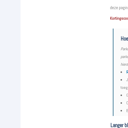
deze pagin
Kortingsco
Hoe
Park
parke
hier
R
J
toeg
G
O
B
Langer bl