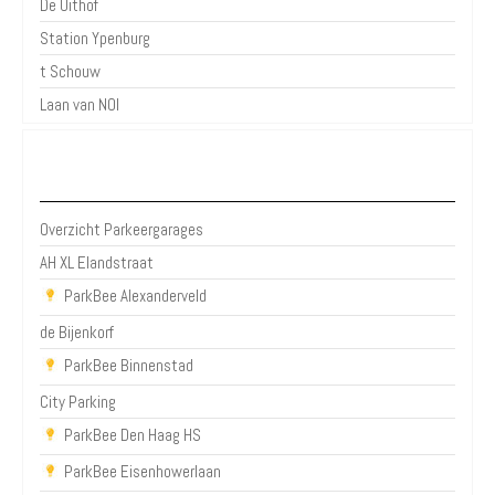
De Uithof
Station Ypenburg
t Schouw
Laan van NOI
Parkeergarages Den Haag
Overzicht Parkeergarages
AH XL Elandstraat
ParkBee Alexanderveld
de Bijenkorf
ParkBee Binnenstad
City Parking
ParkBee Den Haag HS
ParkBee Eisenhowerlaan