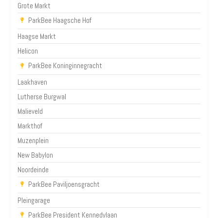
Grote Markt
ParkBee Haagsche Hof
Haagse Markt
Helicon
ParkBee Koninginnegracht
Laakhaven
Lutherse Burgwal
Malieveld
Markthof
Muzenplein
New Babylon
Noordeinde
ParkBee Paviljoensgracht
Pleingarage
ParkBee President Kennedylaan