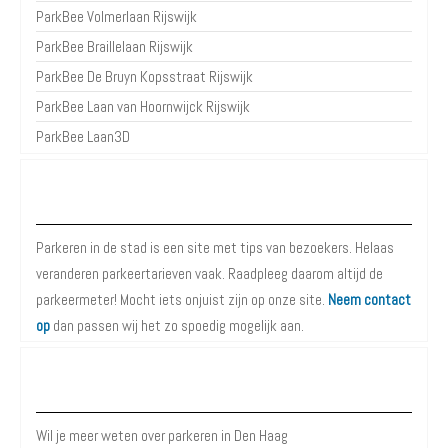
ParkBee Volmerlaan Rijswijk
ParkBee Braillelaan Rijswijk
ParkBee De Bruyn Kopsstraat Rijswijk
ParkBee Laan van Hoornwijck Rijswijk
ParkBee Laan3D
Over Parkeren in de Stad
Parkeren in de stad is een site met tips van bezoekers. Helaas
veranderen parkeertarieven vaak. Raadpleeg daarom altijd de
parkeermeter! Mocht iets onjuist zijn op onze site.
Neem contact
op
dan passen wij het zo spoedig mogelijk aan.
Meer informatie over Parkeren in Den Haag
Wil je meer weten over parkeren in Den Haag