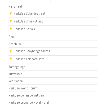
Rijnstraat
ParkBee Scheldestraat
ParkBee Snoekstraat
ParkBee SoZa A
Spui
Stadhuis
ParkBee Staybridge Suites
ParkBee Teleport Hotel
Torengarage
Turfmarkt
Veerkaden
ParkBee World Forum
ParkBee Johan de Wittlaan
ParkBee Leonardo Royal Hotel