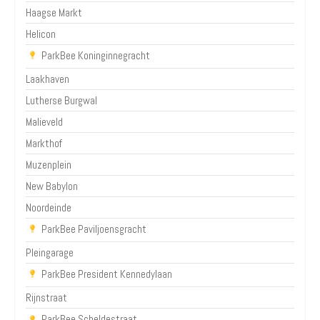
Haagse Markt
Helicon
ParkBee Koninginnegracht
Laakhaven
Lutherse Burgwal
Malieveld
Markthof
Muzenplein
New Babylon
Noordeinde
ParkBee Paviljoensgracht
Pleingarage
ParkBee President Kennedylaan
Rijnstraat
ParkBee Scheldestraat