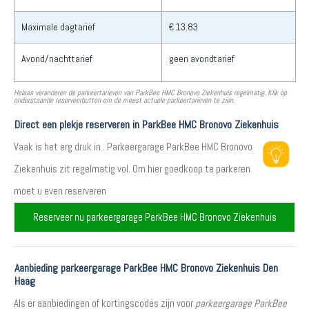
Maximale dagtarief
€ 13.83
Avond/nachttarief
geen avondtarief
Helaas veranderen de parkeertarieven van ParkBee HMC Bronovo Ziekenhuis regelmatig. Klik op
onderstaande reserveerbutton om de meest actuele parkeertarieven te zien.
Direct een plekje reserveren in ParkBee HMC Bronovo Ziekenhuis
Vaak is het erg druk in . Parkeergarage ParkBee HMC Bronovo
Ziekenhuis zit regelmatig vol. Om hier goedkoop te parkeren
moet u even reserveren
Reserveer nu parkeergarage ParkBee HMC Bronovo Ziekenhuis
Aanbieding parkeergarage ParkBee HMC Bronovo Ziekenhuis Den
Haag
Als er aanbiedingen of kortingscodes zijn voor
parkeergarage ParkBee