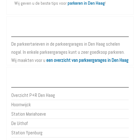
Wij geven u de beste tips voor
parkeren in Den Haag
!
Parkeergarages Den Haag
De parkeertarieven in de parkeergarages in Den Haag schelen
nogal. In enkele parkeergarages kunt u zeer goedkoop parkeren.
Wij maakten voor u
een overzicht van parkeergarages in Den Haag
P+R Den Haag
Overzicht P+R Den Haag
Hoornwijck
Station Mariahoeve
De Uithof
Station Ypenburg