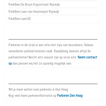
ParkBee De Bruyn Kopsstraat Rijswijk
ParkBee Laan van Hoornwijck Rijswijk
ParkBee Laan3D
Over Parkeren in de Stad
Parkeren in de stad is een site met tips van bezoekers. Helaas
veranderen parkeertarieven vaak. Raadpleeg daarom altijd de
parkeermeter! Mocht iets onjuist zijn op onze site.
Neem contact
op
dan passen wij het zo spoedig mogelijk aan.
Meer informatie over Parkeren in Den Haag
Wil je meer weten over parkeren in Den Haag
Nog veel meer parkeerinformatie op
Parkeren Den Haag