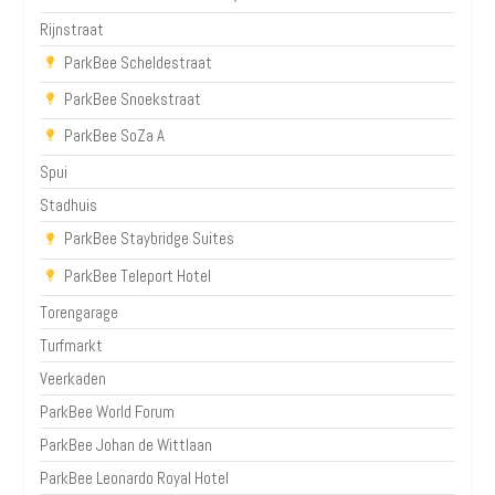
Rijnstraat
ParkBee Scheldestraat
ParkBee Snoekstraat
ParkBee SoZa A
Spui
Stadhuis
ParkBee Staybridge Suites
ParkBee Teleport Hotel
Torengarage
Turfmarkt
Veerkaden
ParkBee World Forum
ParkBee Johan de Wittlaan
ParkBee Leonardo Royal Hotel