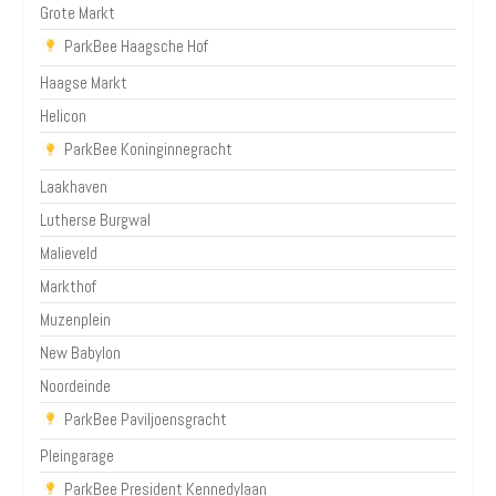
Grote Markt
ParkBee Haagsche Hof
Haagse Markt
Helicon
ParkBee Koninginnegracht
Laakhaven
Lutherse Burgwal
Malieveld
Markthof
Muzenplein
New Babylon
Noordeinde
ParkBee Paviljoensgracht
Pleingarage
ParkBee President Kennedylaan