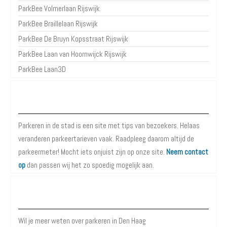
ParkBee Volmerlaan Rijswijk
ParkBee Braillelaan Rijswijk
ParkBee De Bruyn Kopsstraat Rijswijk
ParkBee Laan van Hoornwijck Rijswijk
ParkBee Laan3D
Over Parkeren in de Stad
Parkeren in de stad is een site met tips van bezoekers. Helaas
veranderen parkeertarieven vaak. Raadpleeg daarom altijd de
parkeermeter! Mocht iets onjuist zijn op onze site.
Neem contact
op
dan passen wij het zo spoedig mogelijk aan.
Meer informatie over Parkeren in Den Haag
Wil je meer weten over parkeren in Den Haag