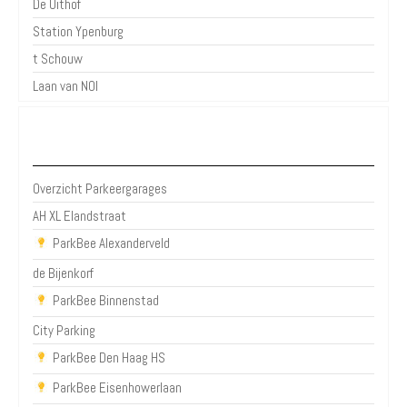
De Uithof
Station Ypenburg
t Schouw
Laan van NOI
Parkeergarages Den Haag
Overzicht Parkeergarages
AH XL Elandstraat
ParkBee Alexanderveld
de Bijenkorf
ParkBee Binnenstad
City Parking
ParkBee Den Haag HS
ParkBee Eisenhowerlaan