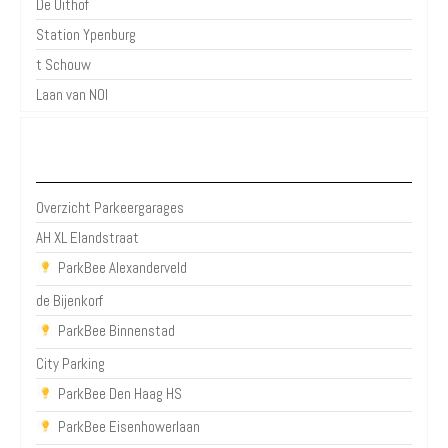
De Uithof
Station Ypenburg
t Schouw
Laan van NOI
Parkeergarages Den Haag
Overzicht Parkeergarages
AH XL Elandstraat
ParkBee Alexanderveld
de Bijenkorf
ParkBee Binnenstad
City Parking
ParkBee Den Haag HS
ParkBee Eisenhowerlaan