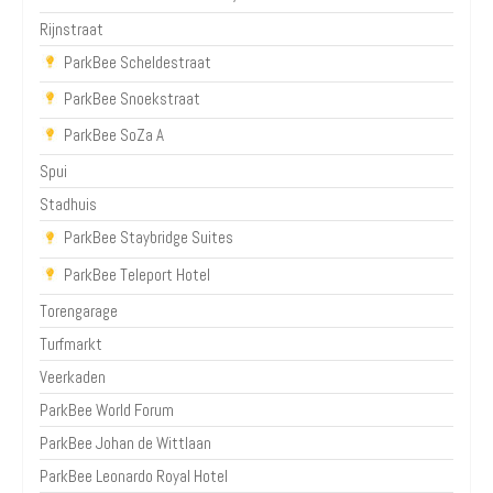
Rijnstraat
ParkBee Scheldestraat
ParkBee Snoekstraat
ParkBee SoZa A
Spui
Stadhuis
ParkBee Staybridge Suites
ParkBee Teleport Hotel
Torengarage
Turfmarkt
Veerkaden
ParkBee World Forum
ParkBee Johan de Wittlaan
ParkBee Leonardo Royal Hotel