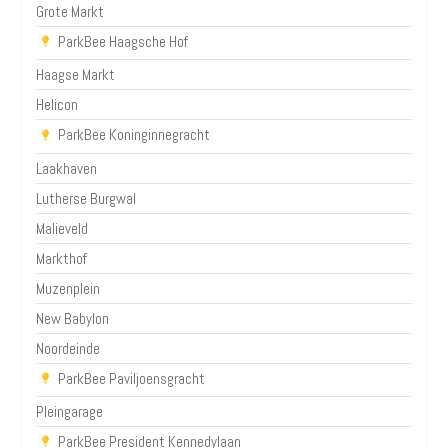
Grote Markt
ParkBee Haagsche Hof
Haagse Markt
Helicon
ParkBee Koninginnegracht
Laakhaven
Lutherse Burgwal
Malieveld
Markthof
Muzenplein
New Babylon
Noordeinde
ParkBee Paviljoensgracht
Pleingarage
ParkBee President Kennedylaan