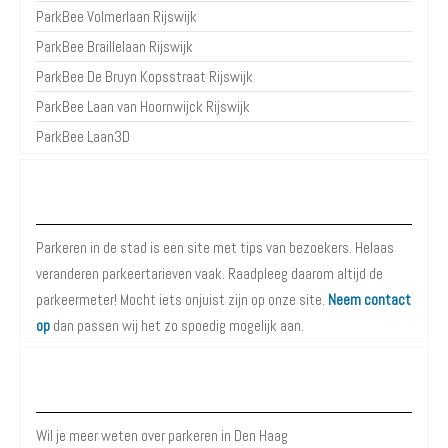
ParkBee Volmerlaan Rijswijk
ParkBee Braillelaan Rijswijk
ParkBee De Bruyn Kopsstraat Rijswijk
ParkBee Laan van Hoornwijck Rijswijk
ParkBee Laan3D
Over Parkeren in de Stad
Parkeren in de stad is een site met tips van bezoekers. Helaas
veranderen parkeertarieven vaak. Raadpleeg daarom altijd de
parkeermeter! Mocht iets onjuist zijn op onze site.
Neem contact
op
dan passen wij het zo spoedig mogelijk aan.
Meer informatie over Parkeren in Den Haag
Wil je meer weten over parkeren in Den Haag