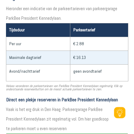
Hieronder een indicatie van de parkeertarieven van parkeergarage
ParkBee President Kennedylaan.
Tijdsduur
Parkeertarief
Per uur
€ 2.88
Maximale dagtarief
€ 16.13
Avond/nachttarief
geen avondtarief
Helaas veranderen de parkeertarieven van ParkBee President Kennedylaan regelmatig. Klik op
onderstaande reserveerbutton om de meest actuele parkeertarieven te zien.
Direct een plekje reserveren in ParkBee President Kennedylaan
Vaak is het erg druk in Den Haag. Parkeergarage ParkBee
President Kennedylaan zit regelmatig vol. Om hier goedkoop
te parkeren moet u even reserveren