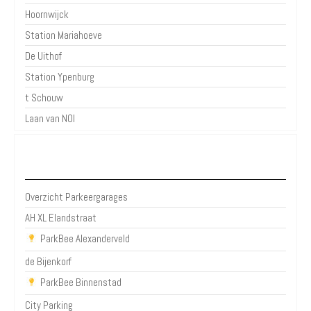
Hoornwijck
Station Mariahoeve
De Uithof
Station Ypenburg
t Schouw
Laan van NOI
Parkeergarages Den Haag
Overzicht Parkeergarages
AH XL Elandstraat
ParkBee Alexanderveld
de Bijenkorf
ParkBee Binnenstad
City Parking