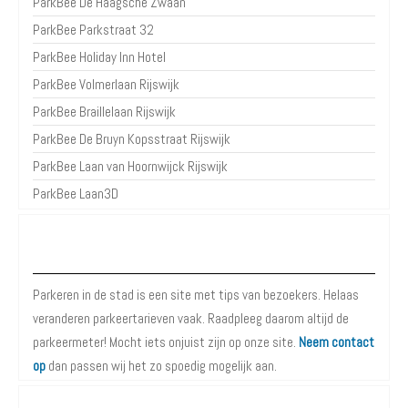
ParkBee De Haagsche Zwaan
ParkBee Parkstraat 32
ParkBee Holiday Inn Hotel
ParkBee Volmerlaan Rijswijk
ParkBee Braillelaan Rijswijk
ParkBee De Bruyn Kopsstraat Rijswijk
ParkBee Laan van Hoornwijck Rijswijk
ParkBee Laan3D
Over Parkeren in de Stad
Parkeren in de stad is een site met tips van bezoekers. Helaas
veranderen parkeertarieven vaak. Raadpleeg daarom altijd de
parkeermeter! Mocht iets onjuist zijn op onze site.
Neem contact
op
dan passen wij het zo spoedig mogelijk aan.