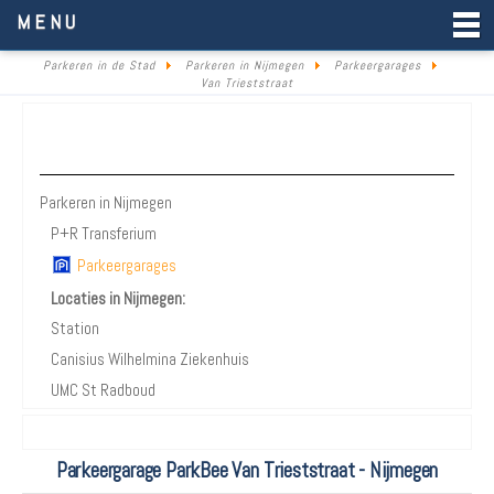
Parkeren in de Stad
MENU
Parkeren in de Stad
Parkeren in Nijmegen
Parkeergarages
Van Trieststraat
Parkeren Nijmegen
Parkeren in Nijmegen
P+R Transferium
Parkeergarages
Locaties in Nijmegen:
Station
Canisius Wilhelmina Ziekenhuis
UMC St Radboud
Parkeergarage ParkBee Van Trieststraat - Nijmegen