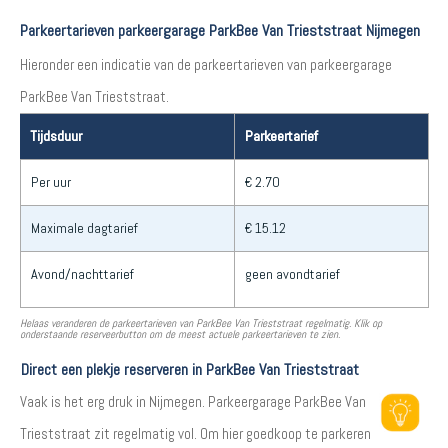
Parkeertarieven parkeergarage ParkBee Van Trieststraat Nijmegen
Hieronder een indicatie van de parkeertarieven van parkeergarage
ParkBee Van Trieststraat.
Tijdsduur
Parkeertarief
Per uur
€ 2.70
Maximale dagtarief
€ 15.12
Avond/nachttarief
geen avondtarief
Helaas veranderen de parkeertarieven van ParkBee Van Trieststraat regelmatig. Klik op
onderstaande reserveerbutton om de meest actuele parkeertarieven te zien.
Direct een plekje reserveren in ParkBee Van Trieststraat
Vaak is het erg druk in Nijmegen. Parkeergarage ParkBee Van
Trieststraat zit regelmatig vol. Om hier goedkoop te parkeren