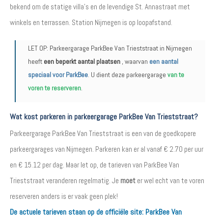
bekend om de statige villa's en de levendige St. Annastraat met
winkels en terrassen. Station Nijmegen is op loopafstand.
LET OP: Parkeergarage ParkBee Van Trieststraat in Nijmegen
heeft
een beperkt aantal plaatsen
, waarvan
een aantal
speciaal voor ParkBee
. U dient deze parkeergarage
van te
voren te reserveren
.
Wat kost parkeren in parkeergarage ParkBee Van Trieststraat?
Parkeergarage ParkBee Van Trieststraat is een van de goedkopere
parkeergarages van Nijmegen. Parkeren kan er al vanaf € 2.70 per uur
en € 15.12 per dag. Maar let op, de tarieven van ParkBee Van
Trieststraat veranderen regelmatig. Je
moet
er wel echt van te voren
reserveren anders is er vaak geen plek!
De actuele tarieven staan op de officiële site:
ParkBee Van