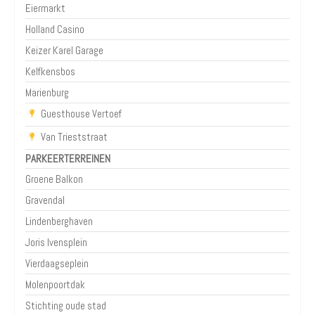
Eiermarkt
Holland Casino
Keizer Karel Garage
Kelfkensbos
Marienburg
Guesthouse Vertoef
Van Trieststraat
PARKEERTERREINEN
Groene Balkon
Gravendal
Lindenberghaven
Joris Ivensplein
Vierdaagseplein
Molenpoortdak
Stichting oude stad