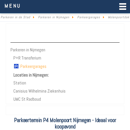
Parkeren in de Stad
MENU
Parkeren in de Stad
Parkeren in Nijmegen
Parkeergarages
Molenpoortdak
Parkeren Nijmegen
Parkeren in Nijmegen
P+R Transferium
Parkeergarages
Locaties in Nijmegen:
Station
Canisius Wilhelmina Ziekenhuis
UMC St Radboud
Parkeerterrein P4 Molenpoort Nijmegen - Ideaal voor
koopavond