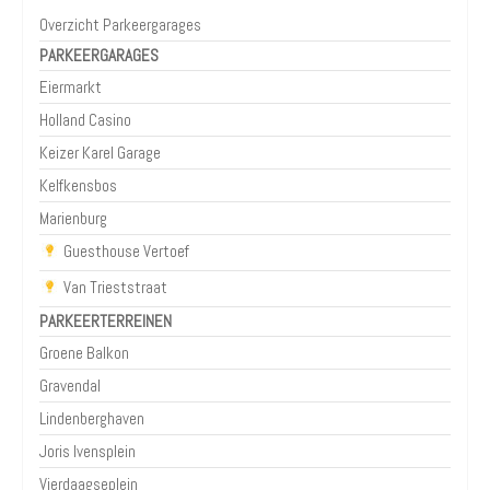
Overzicht Parkeergarages
PARKEERGARAGES
Eiermarkt
Holland Casino
Keizer Karel Garage
Kelfkensbos
Marienburg
Guesthouse Vertoef
Van Trieststraat
PARKEERTERREINEN
Groene Balkon
Gravendal
Lindenberghaven
Joris Ivensplein
Vierdaagseplein