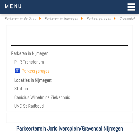
Parkeren in de Stad
MENU
Parkeren in de Stad
Parkeren in Nijmegen
Parkeergarages
Gravendal
Parkeren Nijmegen
Parkeren in Nijmegen
P+R Transferium
Parkeergarages
Locaties in Nijmegen:
Station
Canisius Wilhelmina Ziekenhuis
UMC St Radboud
Parkeerterrein Joris Ivensplein/Gravendal Nijmegen