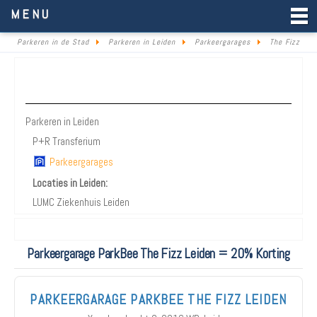
Parkeren in de Stad
MENU
Parkeren in de Stad
Parkeren in Leiden
Parkeergarages
The Fizz
Parkeren Leiden
Parkeren in Leiden
P+R Transferium
Parkeergarages
Locaties in Leiden:
LUMC Ziekenhuis Leiden
Parkeergarage ParkBee The Fizz Leiden = 20% Korting
PARKEERGARAGE PARKBEE THE FIZZ LEIDEN