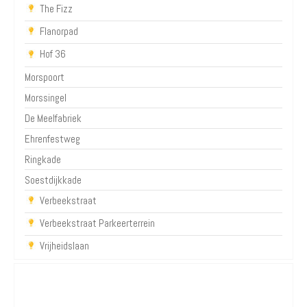
The Fizz
Flanorpad
Hof 36
Morspoort
Morssingel
De Meelfabriek
Ehrenfestweg
Ringkade
Soestdijkkade
Verbeekstraat
Verbeekstraat Parkeerterrein
Vrijheidslaan
Over Parkeren in de Stad