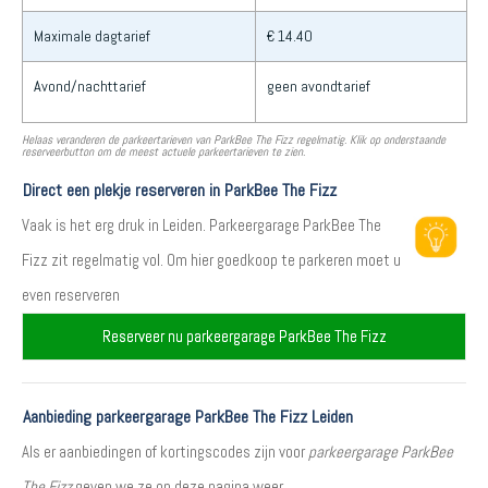
Maximale dagtarief
€ 14.40
Avond/nachttarief
geen avondtarief
Helaas veranderen de parkeertarieven van ParkBee The Fizz regelmatig. Klik op onderstaande
reserveerbutton om de meest actuele parkeertarieven te zien.
Direct een plekje reserveren in ParkBee The Fizz
Vaak is het erg druk in Leiden. Parkeergarage ParkBee The
Fizz zit regelmatig vol. Om hier goedkoop te parkeren moet u
even reserveren
Reserveer nu parkeergarage ParkBee The Fizz
Aanbieding parkeergarage ParkBee The Fizz Leiden
Als er aanbiedingen of kortingscodes zijn voor
parkeergarage ParkBee
The Fizz
geven we ze op deze pagina weer.