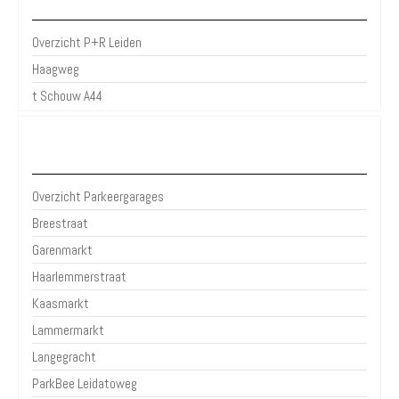
P+R Leiden
Overzicht P+R Leiden
Haagweg
t Schouw A44
Parkeergarages Leiden
Overzicht Parkeergarages
Breestraat
Garenmarkt
Haarlemmerstraat
Kaasmarkt
Lammermarkt
Langegracht
ParkBee Leidatoweg