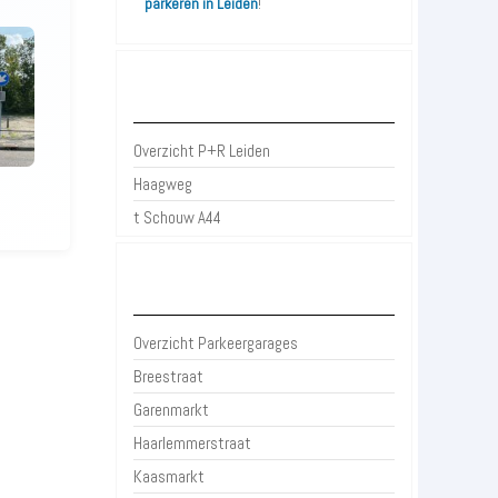
parkeren in Leiden
!
P+R Leiden
Overzicht P+R Leiden
Haagweg
t Schouw A44
Parkeergarages Leiden
Overzicht Parkeergarages
Breestraat
Garenmarkt
Haarlemmerstraat
Kaasmarkt