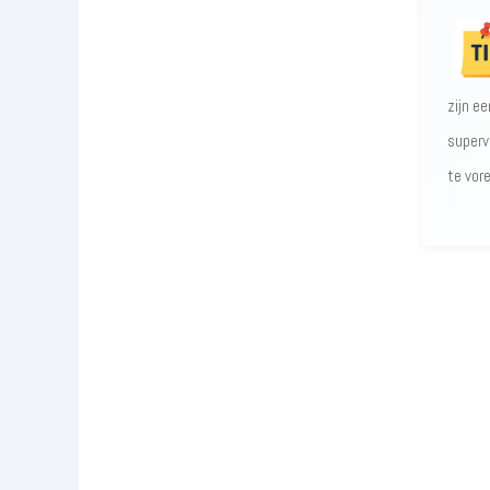
zijn e
superv
te vor