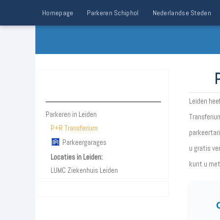
Homepage
Parkeren Schiphol
Nederlandse Steden
Parkeren Leiden
Leiden hee
Parkeren in Leiden
Transferiu
P+R Transferium
parkeertari
Parkeergarages
u gratis ve
Locaties in Leiden:
kunt u met
LUMC Ziekenhuis Leiden