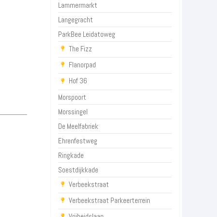
Lammermarkt
Langegracht
ParkBee Leidatoweg
The Fizz
Flanorpad
Hof 36
Morspoort
Morssingel
De Meelfabriek
Ehrenfestweg
Ringkade
Soestdijkkade
Verbeekstraat
Verbeekstraat Parkeerterrein
Vrijheidslaan