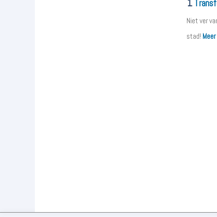
1
Transf
Niet ver v
stad!
Meer