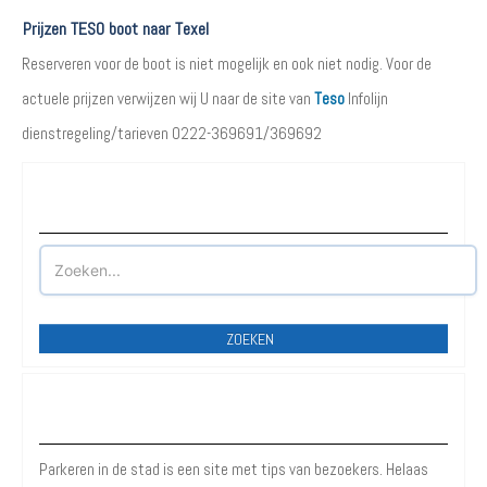
Prijzen TESO boot naar Texel
Reserveren voor de boot is niet mogelijk en ook niet nodig. Voor de
actuele prijzen verwijzen wij U naar de site van
Teso
Infolijn
dienstregeling/tarieven 0222-369691/369692
Waar wilt u parkeren?
ZOEKEN
Over Parkeren in de Stad
Parkeren in de stad is een site met tips van bezoekers. Helaas