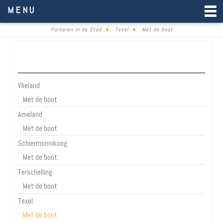
Parkeren in de Stad
MENU
Parkeren in de Stad
Texel
Met de boot
Waddeneilanden
Vlieland
Met de boot
Ameland
Met de boot
Schiermonnikoog
Met de boot
Terschelling
Met de boot
Texel
Met de boot