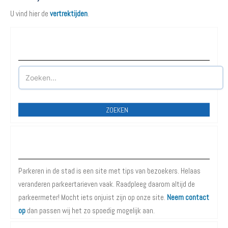
U vind hier de
vertrektijden
.
Waar wilt u parkeren?
ZOEKEN
Over Parkeren in de Stad
Parkeren in de stad is een site met tips van bezoekers. Helaas
veranderen parkeertarieven vaak. Raadpleeg daarom altijd de
parkeermeter! Mocht iets onjuist zijn op onze site.
Neem contact
op
dan passen wij het zo spoedig mogelijk aan.