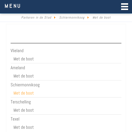
Parkeren in de Stad
MENU
Parkeren in de Stad
Schiermonnikoog
Met de boot
Waddeneilanden
Vlieland
Met de boot
Ameland
Met de boot
Schiermonnikoog
Met de boot
Terschelling
Met de boot
Texel
Met de boot