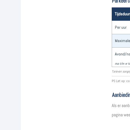
Parkeert
Tijdsduur
Per uur
Maximale
Avond/na
ma t/m vr t
Tarieven aange
PS Let op: co
Aanbiedi
Als er aanb
pagina wee