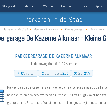
Vliegveld
Buitenland
Wadden
Pretpark
Strand
Apps
Parkeren in de Stad
Parkeren in de Stad
Parkeren in Alkmaar
Parkeergarages
de Kazerne
ergarage De Kazerne Alkmaar - Kleine 
PARKEERGARAGE DE KAZERNE ALKMAAR
Helderseweg 8a, 1811 AG Alkmaar
87
2.00
24/7
plaatsen
Doorrijhoogte
Open
Parkeergarage De Kazerne is een kleine gemeentelijke garage op de Held
bovenop de brandweerkazerne van Alkmaar. De garage ligt vlakbij het sta
grenst aan de Spoorbuurt. Vanaf hier loop je in ongeveer vijf minuten naar