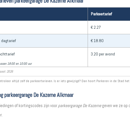
arieven parkeergarage De Kazerne Alkmaar
Parkeertarief
€ 2.27
 dagtarief
€ 18.80
chttarief
3.20 per avond
ussen 18:00 en 10:00 uur
past: 2026
ntroleer altijd zelf de parkeertarieven. Is er iets gewijzigd? Dan hoort Parkeren in de Stad het
ng parkeergarage De Kazerne Alkmaar
iedingen of kortingscodes zijn voor
parkeergarage De Kazerne
geven we ze op 
r.