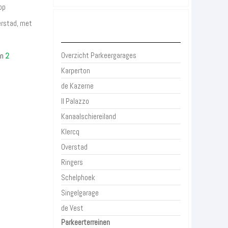
op
verstad, met
Parkeergarages Alkmaar
Overzicht Parkeergarages
n
2
Karperton
de Kazerne
Il Palazzo
Kanaalschiereiland
Klercq
Overstad
Ringers
Schelphoek
Singelgarage
de Vest
Parkeerterreinen