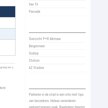
Van Til
Parcade
P+R Alkmaar
Overzicht P+R Alkmaar
Bergermeer
Oudorp
Station
AZ Stadion
 graag van u.
Over Parkeren in de Stad
deze
Parkeren in de stad is een site met tips
van bezoekers. Helaas veranderen
parkeertarieven vaak. Raadpleeg daarom