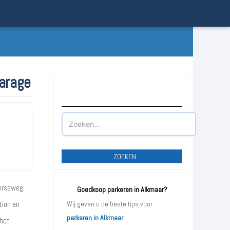
Garage
Waar wilt u parkeren?
ZOEKEN
erseweg,
Goedkoop parkeren in Alkmaar?
tion en
Wij geven u de beste tips voor
parkeren in Alkmaar
!
 het