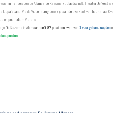
 waar in het seizoen de Alkmaarse Kaasmarkt plaatsvindt. Theater De Vest is 
re loopafstand. Via de Victoriebrug bereik je aan de overkant van het kanaal O
ue en poppodium Victorie.
age De Kazerne in Alkmaar heeft
87
plaatsen, waarvan
1 voor gehandicapten
e
e laadpunten
.