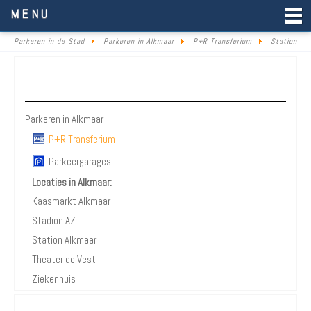
Parkeren in de Stad
MENU
Parkeren in de Stad
Parkeren in Alkmaar
P+R Transferium
Station
Parkeren Alkmaar
Parkeren in Alkmaar
P+R Transferium
Parkeergarages
Locaties in Alkmaar:
Kaasmarkt Alkmaar
Stadion AZ
Station Alkmaar
Theater de Vest
Ziekenhuis