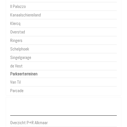
Il Palazzo
Kanaalschiereiland
Klercq
Overstad
Ringers
Schelphoek
Singelgarage
de Vest
Parkeerterreinen
Van Til
Parcade
P+R Alkmaar
Overzicht P+R Alkmaar