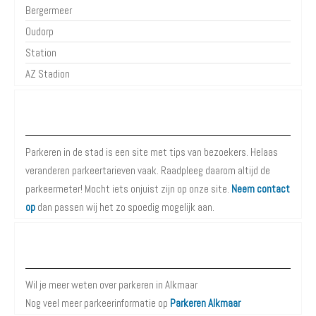
Bergermeer
Oudorp
Station
AZ Stadion
Over Parkeren in de Stad
Parkeren in de stad is een site met tips van bezoekers. Helaas
veranderen parkeertarieven vaak. Raadpleeg daarom altijd de
parkeermeter! Mocht iets onjuist zijn op onze site.
Neem contact
op
dan passen wij het zo spoedig mogelijk aan.
Meer informatie over Parkeren in Alkmaar
Wil je meer weten over parkeren in Alkmaar
Nog veel meer parkeerinformatie op
Parkeren Alkmaar