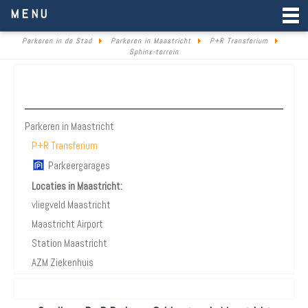
Parkeren in de Stad
MENU
Parkeren in de Stad
Parkeren in Maastricht
P+R Transferium
Sphinx-terrein
Parkeren Maastricht
Parkeren in Maastricht
P+R Transferium
Parkeergarages
Locaties in Maastricht:
vliegveld Maastricht
Maastricht Airport
Station Maastricht
AZM Ziekenhuis