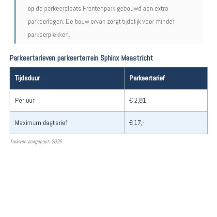
op de parkeerplaats Frontenpark gebouwd aan extra
parkeerlagen. De bouw ervan zorgt tijdelijk voor minder
parkeerplekken.
Parkeertarieven parkeerterrein Sphinx Maastricht
Tijdsduur
Parkeertarief
Per uur
€ 2,81
Maximum dagtarief
€ 17,-
Tarieven aangepast: 2025