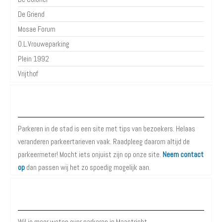
De Griend
Mosae Forum
O.L.Vrouweparking
Plein 1992
Vrijthof
Over Parkeren in de Stad
Parkeren in de stad is een site met tips van bezoekers. Helaas
veranderen parkeertarieven vaak. Raadpleeg daarom altijd de
parkeermeter! Mocht iets onjuist zijn op onze site.
Neem contact
op
dan passen wij het zo spoedig mogelijk aan.
Meer informatie over Parkeren in Maastricht
Wil je meer weten over parkeren in Maastricht