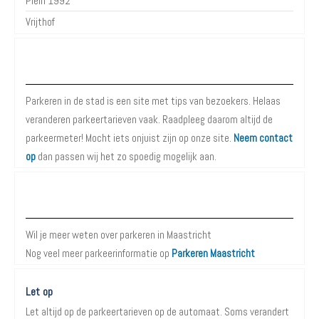
Plein 1992
Vrijthof
Over Parkeren in de Stad
Parkeren in de stad is een site met tips van bezoekers. Helaas
veranderen parkeertarieven vaak. Raadpleeg daarom altijd de
parkeermeter! Mocht iets onjuist zijn op onze site.
Neem contact
op
dan passen wij het zo spoedig mogelijk aan.
Meer informatie over Parkeren in Maastricht
Wil je meer weten over parkeren in Maastricht
Nog veel meer parkeerinformatie op
Parkeren Maastricht
Let op
Let altijd op de parkeertarieven op de automaat. Soms verandert