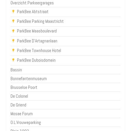
Overzicht Parkeergarages
ParkBee Abtstraat
ParkBee Parking Maastricht
ParkBee Maasboulevard
ParkBee D'Artagnanlaan
ParkBee Townhouse Hotel
ParkBee Duboisdomein
Bassin
Bonnefantenmuseum
Brusselse Poort
De Colonel
De Griend
Mosae Forum
O.L.Vrouweparking