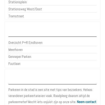
Stationsplein
Stationsweg West/Oost
Tramstraat
P+R Eindhoven
Overzicht P+R Eindhoven
Meerhoven
Genneper Parken
Fuutlaan
Over Parkeren in de Stad
Parkeren in de stad is een site met tips van bezoekers. Helaas
veranderen parkeertarieven vaak. Raadpleeg daarom altijd de
parkeermeter! Mocht iets onjuist zijn op onze site.
Neem contact