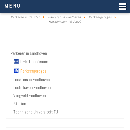
Parkeren in de Stad
MENU
Parkeren in de Stad
Parkeren in Eindhoven
Parkeergarages
Mathildelaan (Q-Park)
Parkeren Eindhoven
Parkeren in Eindhoven
P+R Transferium
Parkeergarages
Locaties in Eindhoven:
Luchthaven Eindhoven
Vliegveld Eindhoven
Station
Technische Universiteit TU