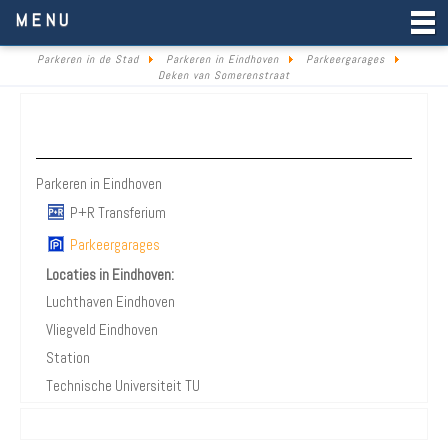
Parkeren in de Stad
MENU
Parkeren in de Stad
Parkeren in Eindhoven
Parkeergarages
Deken van Somerenstraat
Parkeren Eindhoven
Parkeren in Eindhoven
P+R Transferium
Parkeergarages
Locaties in Eindhoven:
Luchthaven Eindhoven
Vliegveld Eindhoven
Station
Technische Universiteit TU