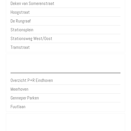
Deken van Somerenstraat
Hoogstraat
De Rungraaf
Stationsplein
Stationsweg West/Oost
Tramstraat
P+R Eindhoven
Overzicht P+R Eindhoven
Meerhoven
Genneper Parken
Fuutlaan
Over Parkeren in de Stad