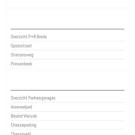
P+R Breda
Overzicht P+R Breda
Spoorstraat
Stationsweg
Prinsenbeek
Parkeergarages Breda
Overzicht Parkeergarages
Arsenaalpad
Beyerd Vlaszak
Chasseparking
Chasseveld