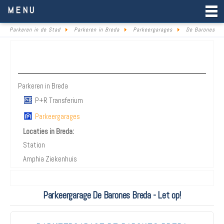
Parkeren in de Stad
MENU
Parkeren in de Stad
Parkeren in Breda
Parkeergarages
De Barones
Parkeren Breda
Parkeren in Breda
P+R Transferium
Parkeergarages
Locaties in Breda:
Station
Amphia Ziekenhuis
Parkeergarage De Barones Breda - Let op!