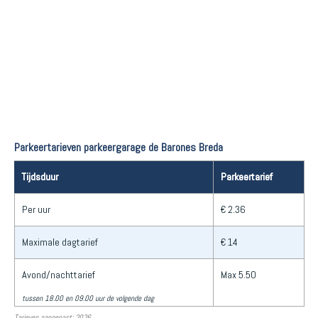
Parkeertarieven parkeergarage de Barones Breda
Tijdsduur
Parkeertarief
Per uur
€ 2.36
Maximale dagtarief
€ 14
Avond/nachttarief
Max 5.50
tussen 18.00 en 09.00 uur de volgende dag
Tarieven aangepast: 2026