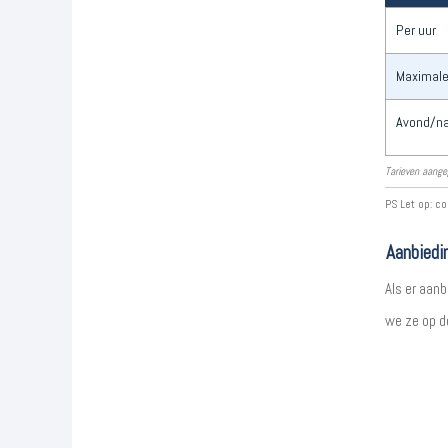
Per uur
Maximale
Avond/na
Tarieven aange
PS Let op: co
Aanbiedi
Als er aanb
we ze op d