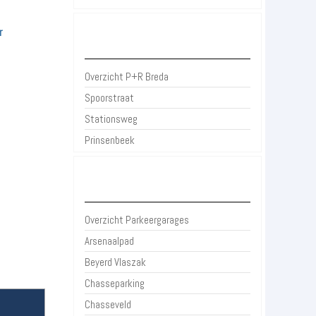
r
P+R Breda
Overzicht P+R Breda
Spoorstraat
Stationsweg
Prinsenbeek
Parkeergarages Breda
Overzicht Parkeergarages
Arsenaalpad
Beyerd Vlaszak
Chasseparking
Chasseveld