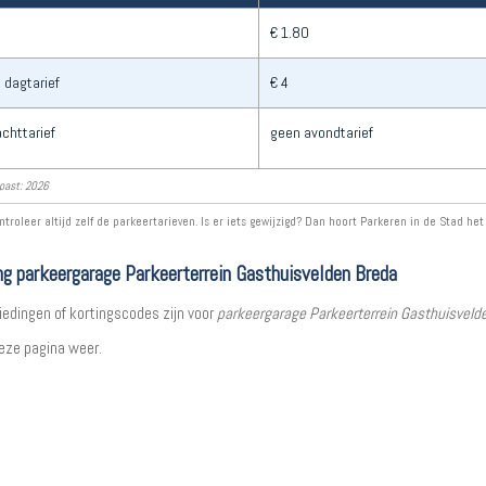
€ 1.80
 dagtarief
€ 4
chttarief
geen avondtarief
past: 2026
ntroleer altijd zelf de parkeertarieven. Is er iets gewijzigd? Dan hoort Parkeren in de Stad het
ng parkeergarage Parkeerterrein Gasthuisvelden Breda
iedingen of kortingscodes zijn voor
parkeergarage Parkeerterrein Gasthuisveld
eze pagina weer.