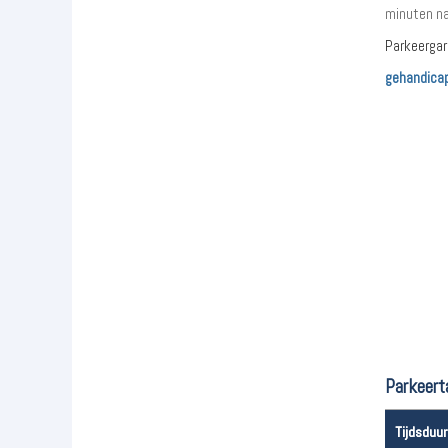
minuten na
Parkeergar
gehandica
Parkeert
Tijdsduur