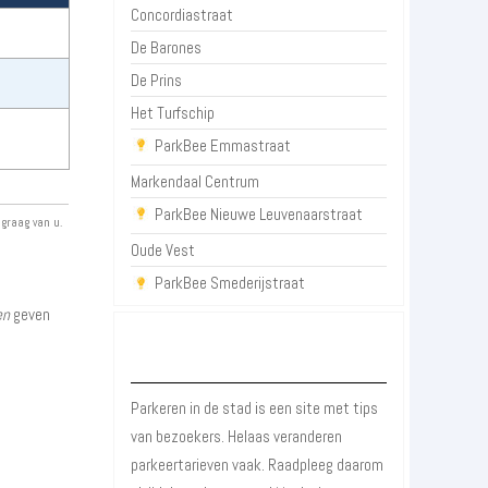
Concordiastraat
De Barones
De Prins
Het Turfschip
ParkBee Emmastraat
Markendaal Centrum
ParkBee Nieuwe Leuvenaarstraat
 graag van u.
Oude Vest
ParkBee Smederijstraat
en
geven
Over Parkeren in de Stad
Parkeren in de stad is een site met tips
van bezoekers. Helaas veranderen
parkeertarieven vaak. Raadpleeg daarom