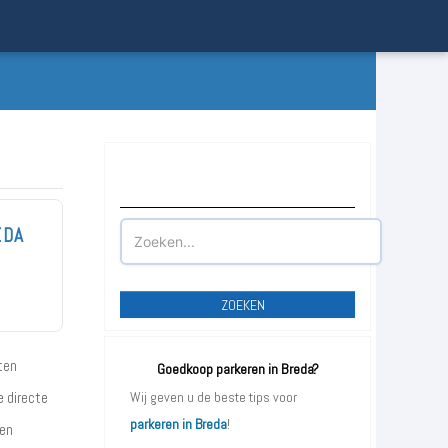
Waar wilt u parkeren?
EDA
ZOEKEN
ten
Goedkoop parkeren in Breda?
e directe
Wij geven u de beste tips voor
parkeren in Breda
!
ien