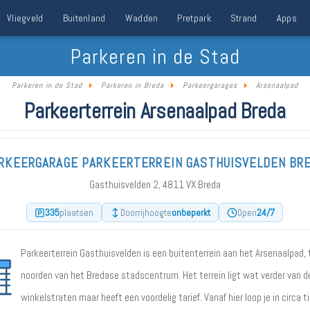
Vliegveld
Buitenland
Wadden
Pretpark
Strand
Apps
Parkeren in de Stad
Parkeren in de Stad
Parkeren in Breda
Parkeergarages
Arsenaalpad
Parkeerterrein Arsenaalpad Breda
RKEERGARAGE PARKEERTERREIN GASTHUISVELDEN BR
Gasthuisvelden 2, 4811 VX Breda
335
onbeperkt
24/7
plaatsen
Doorrijhoogte
Open
Parkeerterrein Gasthuisvelden is een buitenterrein aan het Arsenaalpad, 
noorden van het Bredase stadscentrum. Het terrein ligt wat verder van d
winkelstraten maar heeft een voordelig tarief. Vanaf hier loop je in circa t