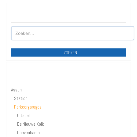
Waar wilt u parkeren?
ZOEKEN
Assen
Assen
Station
Parkeergarages
Citadel
De Nieuwe Kolk
Doevenkamp