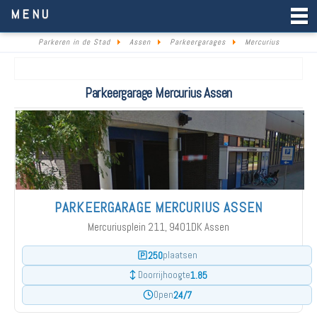
Parkeren in de Stad
MENU
Parkeren in de Stad
Assen
Parkeergarages
Mercurius
Parkeergarage Mercurius Assen
PARKEERGARAGE MERCURIUS ASSEN
Mercuriusplein 211, 9401DK Assen
250
plaatsen
1.85
Doorrijhoogte
24/7
Open