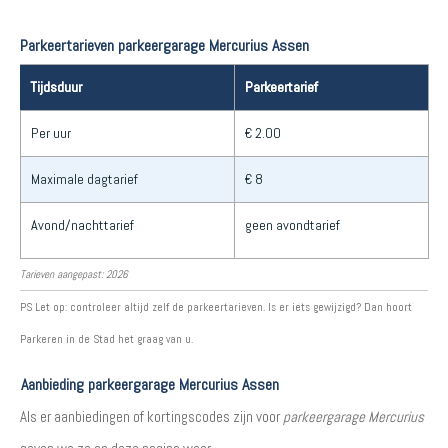
Parkeertarieven parkeergarage Mercurius Assen
Tijdsduur
Parkeertarief
Per uur
€ 2.00
Maximale dagtarief
€ 8
Avond/nachttarief
geen avondtarief
Tarieven aangepast: 2026
PS Let op: controleer altijd zelf de parkeertarieven. Is er iets gewijzigd? Dan hoort
Parkeren in de Stad het graag van u.
Aanbieding parkeergarage Mercurius Assen
Als er aanbiedingen of kortingscodes zijn voor
parkeergarage Mercurius