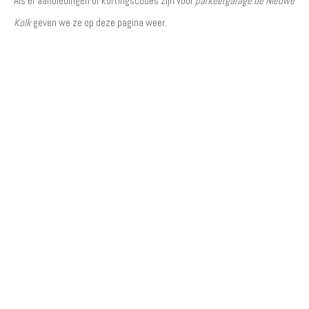
Als er aanbiedingen of kortingscodes zijn voor
parkeergarage de Nieuwe
Kolk
geven we ze op deze pagina weer.