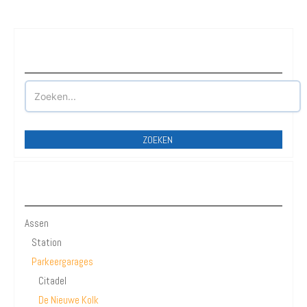
Waar wilt u parkeren?
ZOEKEN
Assen
Assen
Station
Parkeergarages
Citadel
De Nieuwe Kolk