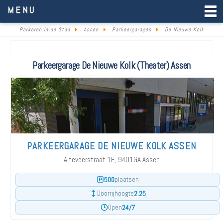
Parkeren in de Stad
MENU
Parkeren in de Stad
Assen
Parkeergarages
De Nieuwe Kolk
Parkeergarage De Nieuwe Kolk (Theater) Assen
PARKEERGARAGE DE NIEUWE KOLK ASSEN
Alteveerstraat 1E, 9401GA Assen
500
plaatsen
2.25
Doorrijhoogte
24/7
Open