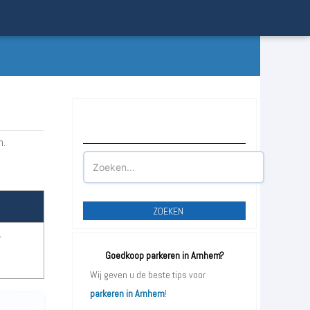
Waar wilt u parkeren?
n.
ZOEKEN
r
Goedkoop parkeren in Arnhem?
Wij geven u de beste tips voor
parkeren in Arnhem
!