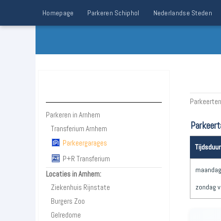
Homepage
Parkeren Schiphol
Nederlandse Steden
Parkeren Arnhem
Parkeerter
Parkeren in Arnhem
Parkeert
Transferium Arnhem
Parkeergarages
Tijdsduur
P+R Transferium
maandag 
Locaties in Arnhem:
Ziekenhuis Rijnstate
zondag v
Burgers Zoo
Gelredome