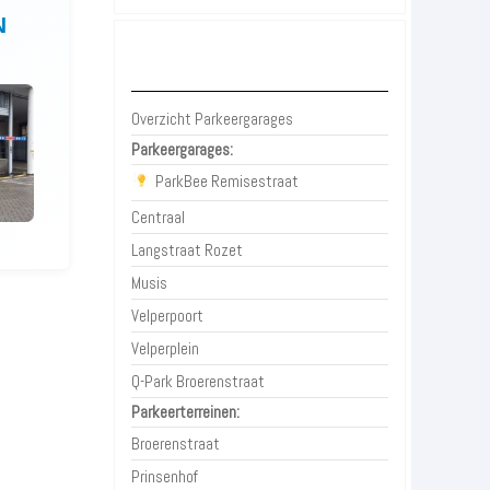
N
Parkeergarages Arnhem
Overzicht Parkeergarages
Parkeergarages:
ParkBee Remisestraat
Centraal
Langstraat Rozet
Musis
Velperpoort
Velperplein
Q-Park Broerenstraat
Parkeerterreinen:
Broerenstraat
Prinsenhof