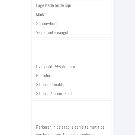
Lage Kade bij de Rijn
Markt
Schouwburg
Velperbuitensingel
P+R Arnhem
Overzicht P+R Arnhem
Gelredome
Station Presikhaaf
Station Arnhem Zuid
Over Parkeren in de Stad
Parkeren in de stad is een site met tips
van bezoekers. Helaas veranderen