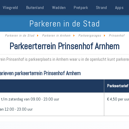
Vliegveld
Buitenland
Wadden
Pretpark
Strand
Apps
Parkeren in de Stad
Parkeren in de Stad
Parkeren in Arnhem
Parkeergarages
Prinsenhof
Parkeerterrein Prinsenhof Arnhem
rein Prinsenhof is parkeerplaats in Arnhem waar u in de openlucht kunt parkere
arieven parkeerterrein Prinsenhof Arnhem
Parkeertarief
t/m zaterdag van 09.00 - 23.00 uur
€ 4,50 per uu
an 12.00 - 23.00 uur