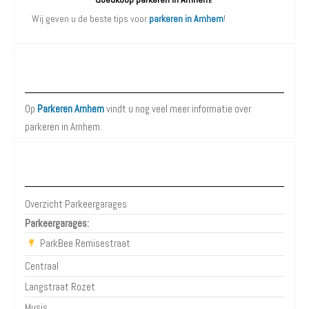
Wij geven u de beste tips voor
parkeren in Arnhem
!
Meer over Parkeren Arnhem:
Op
Parkeren Arnhem
vindt u nog veel meer informatie over
parkeren in Arnhem.
Parkeergarages Arnhem
Overzicht Parkeergarages
Parkeergarages:
ParkBee Remisestraat
Centraal
Langstraat Rozet
Musis