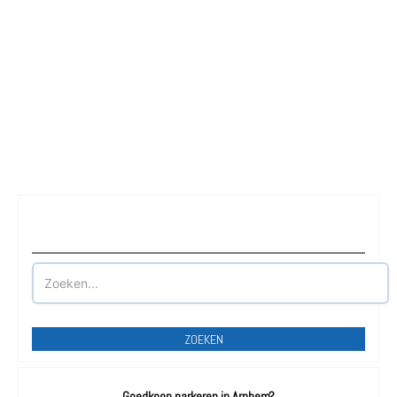
Waar wilt u parkeren?
ZOEKEN
Goedkoop parkeren in Arnhem?