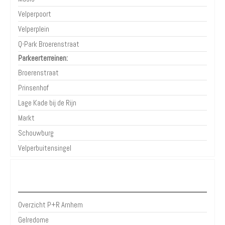
Velperpoort
Velperplein
Q-Park Broerenstraat
Parkeerterreinen:
Broerenstraat
Prinsenhof
Lage Kade bij de Rijn
Markt
Schouwburg
Velperbuitensingel
P+R Arnhem
Overzicht P+R Arnhem
Gelredome