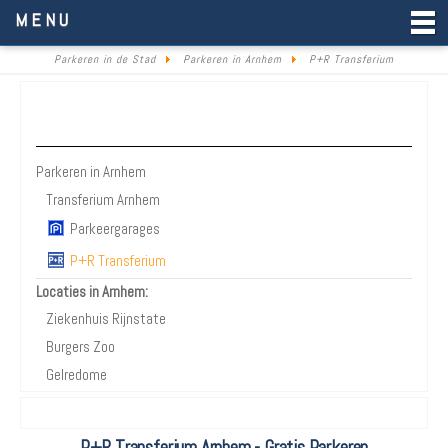
Parkeren in de Stad
MENU
Parkeren in de Stad
Parkeren in Arnhem
P+R Transferium
Parkeren Arnhem
Parkeren in Arnhem
Transferium Arnhem
Parkeergarages
P+R Transferium
Locaties in Arnhem:
Ziekenhuis Rijnstate
Burgers Zoo
Gelredome
P+R Transferium Arnhem - Gratis Parkeren