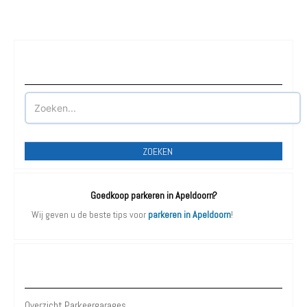
Waar wilt u parkeren?
ZOEKEN
Goedkoop parkeren in Apeldoorn?
Wij geven u de beste tips voor
parkeren in Apeldoorn
!
Parkeergarages Apeldoorn
Overzicht Parkeergarages