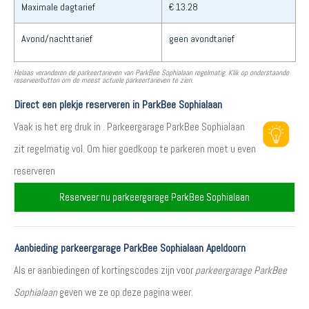
Maximale dagtarief
€ 13.28
Avond/nachttarief
geen avondtarief
Helaas veranderen de parkeertarieven van ParkBee Sophialaan regelmatig. Klik op onderstaande
reserveerbutton om de meest actuele parkeertarieven te zien.
Direct een plekje reserveren in ParkBee Sophialaan
Vaak is het erg druk in . Parkeergarage ParkBee Sophialaan
zit regelmatig vol. Om hier goedkoop te parkeren moet u even
reserveren
Reserveer nu parkeergarage ParkBee Sophialaan
Aanbieding parkeergarage ParkBee Sophialaan Apeldoorn
Als er aanbiedingen of kortingscodes zijn voor
parkeergarage ParkBee
Sophialaan
geven we ze op deze pagina weer.