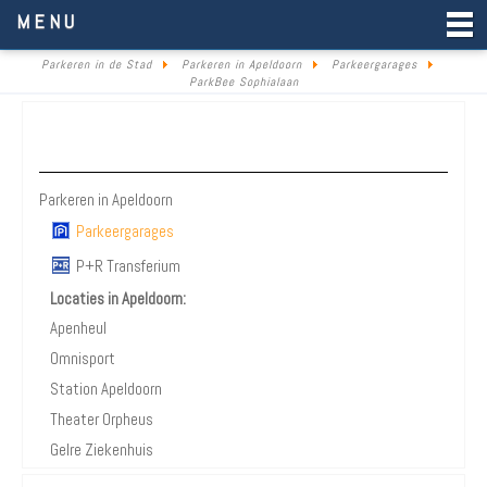
Parkeren in de Stad
MENU
Parkeren in de Stad
Parkeren in Apeldoorn
Parkeergarages
ParkBee Sophialaan
Parkeren Apeldoorn
Parkeren in Apeldoorn
Parkeergarages
P+R Transferium
Locaties in Apeldoorn:
Apenheul
Omnisport
Station Apeldoorn
Theater Orpheus
Gelre Ziekenhuis