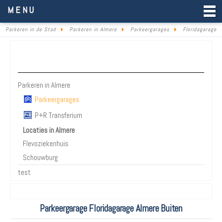
Parkeren in de Stad
MENU
Parkeren in de Stad
Parkeren in Almere
Parkeergarages
Floridagarage
Parkeren Almere
Parkeren in Almere
Parkeergarages
P+R Transferium
Locaties in Almere
Flevoziekenhuis
Schouwburg
test
Parkeergarage Floridagarage Almere Buiten