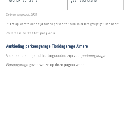
Avond/nachttarief
geen avondtarief
Tarieven aangepast: 2026
PS Let op: controleer altijd zelf de parkeertarieven. Is er iets gewijzigd? Dan hoort
Parkeren in de Stad het graag van u.
Aanbieding parkeergarage Floridagarage Almere
Als er aanbiedingen of kortingscodes zijn voor
parkeergarage
Floridagarage
geven we ze op deze pagina weer.