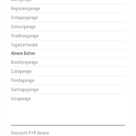
Regisseurgarage
Schippergarage
Schoutgarage
Stadhuisgarage
Tegelzetterdek
Almere Buiten
Brooklyngarage
Cubagarage
Floridagarage
Santiagogarage
Urcagarage
P+R Almere
Overzicht P+R Almere