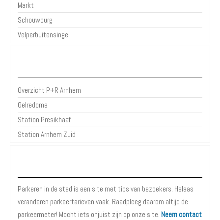
Markt
Schouwburg
Velperbuitensingel
P+R Arnhem
Overzicht P+R Arnhem
Gelredome
Station Presikhaaf
Station Arnhem Zuid
Over Parkeren in de Stad
Parkeren in de stad is een site met tips van bezoekers. Helaas
veranderen parkeertarieven vaak. Raadpleeg daarom altijd de
parkeermeter! Mocht iets onjuist zijn op onze site.
Neem contact