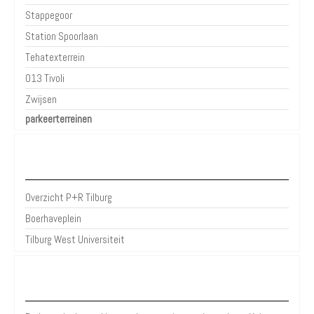
Stappegoor
Station Spoorlaan
Tehatexterrein
013 Tivoli
Zwijsen
parkeerterreinen
P+R Tilburg
Overzicht P+R Tilburg
Boerhaveplein
Tilburg West Universiteit
Over Parkeren in de Stad