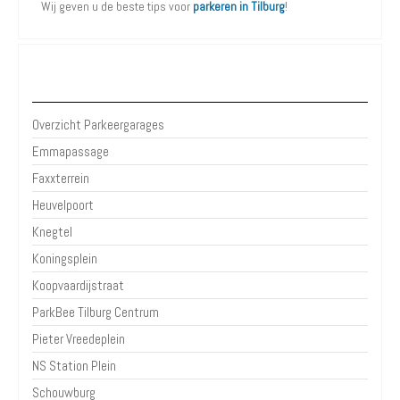
Wij geven u de beste tips voor
parkeren in Tilburg
!
Parkeergarages Tilburg
Overzicht Parkeergarages
Emmapassage
Faxxterrein
Heuvelpoort
Knegtel
Koningsplein
Koopvaardijstraat
ParkBee Tilburg Centrum
Pieter Vreedeplein
NS Station Plein
Schouwburg