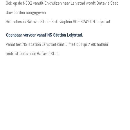
Ook op de N302 vanuit Enkhuizen naar Lelystad wordt Batavia Stad
dmv borden aangegeven.
Het adres is Batavia Stad - Bataviaplein 60 - 8242 PN Lelystad
Openbaar vervoer vanaf NS Station Lelystad.
Vanaf het NS-station Lelystad kunt u met buslijn 7 elk halfuur
rechtstreeks naar Batavia Stad.